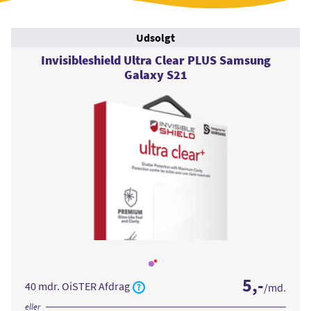
Udsolgt
Invisibleshield Ultra Clear PLUS Samsung
Galaxy S21
Læs
mere
5
,-
om
40 mdr. OiSTER Afdrag
/md.
Invisibleshield Ultra
Clear
PLUS
eller