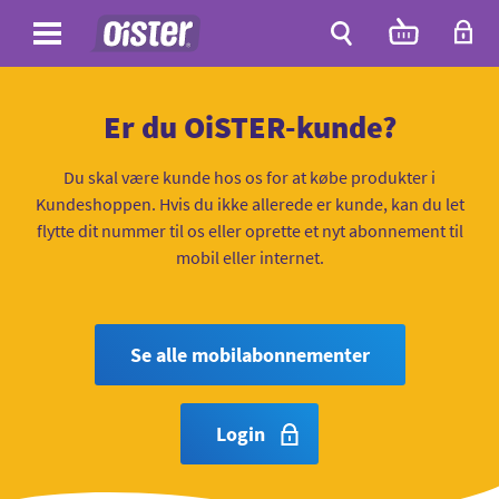
Site
Antal
varer
i
Site
kurven:
Søg
Er du OiSTER-kunde?
Du skal være kunde hos os for at købe produkter i
Kundeshoppen. Hvis du ikke allerede er kunde, kan du let
flytte dit nummer til os eller oprette et nyt abonnement til
mobil eller internet.
Se alle mobilabonnementer
Login