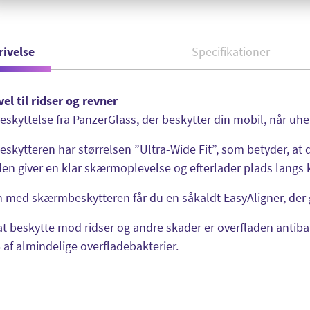
rivelse
Specifikationer
vel til ridser og revner
kyttelse fra PanzerGlass, der beskytter din mobil, når uhe
kytteren har størrelsen ”Ultra-Wide Fit”, som betyder, at 
en giver en klar skærmoplevelse og efterlader plads langs ka
ed skærmbeskytteren får du en såkaldt EasyAligner, der gø
t beskytte mod ridser og andre skader er overfladen antibakt
% af almindelige overfladebakterier.