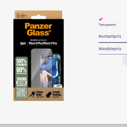
Læs
mere
Transparent
om
PanzerGlass
16
Kontantpris
Plus
UWF
Mindstepris