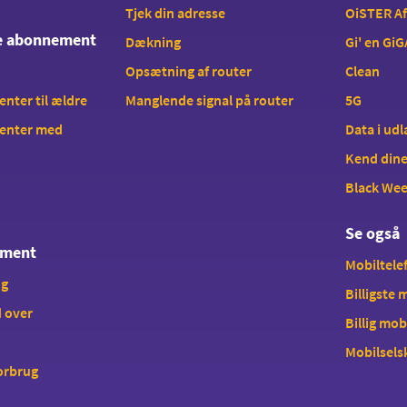
Tjek din adresse
OiSTER A
te abonnement
Dækning
Gi' en GiG
Opsætning af router
Clean
ter til ældre
Manglende signal på router
5G
enter med
Data i ud
Kend dine
Black We
Se også
ement
Mobiltelef
ng
Billigste
 over
Billig mob
Mobilsels
forbrug