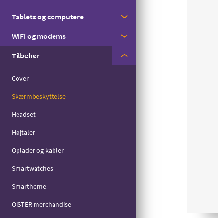
Med streaming
Tablets og computere
Apple
Til børn
WiFi og modems
Samsung
Apple
Til seniorer
Tilbehør
Motorola
Samsung
Huawei
Til det lille forbrug
Zyxel
Cover
Skærmbeskyttelse
Headset
Højtaler
Oplader og kabler
Smartwatches
Smarthome
OiSTER merchandise