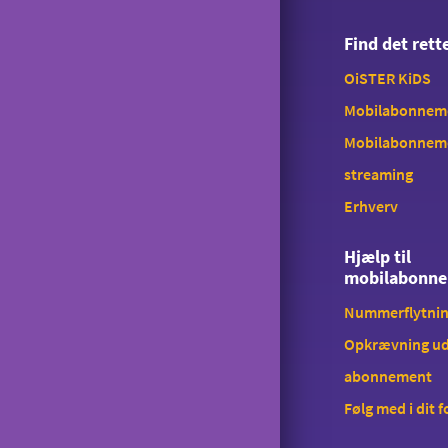
Tyverispærring
Find det ret
Tilmeld udlandstelefoni
OiSTER KiDS
Indholdstakseret SMS
Mobilabonnemen
OiSTER MobilBetaling
Mobilabonnem
Log ind på Mit OiSTER
streaming
Erhverv
Overdragelse
Opsigelse
Hjælp til
mobilabonn
Nummerflytni
Opkrævning ud
abonnement
Følg med i dit 