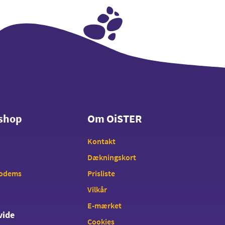
shop
Om OiSTER
shop
Om OiSTER
Kontakt
Dækningskort
modems
Prisliste
Vilkår
E-mærket
vide
Cookies