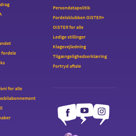
fdrag
Persondatapolitik
A
Fordelsklubben OiSTER+
OiSTER for alle
Ledige stillinger
landet
Klagevejledning
 fordele
Tilgængelighedserklæring
eks
Fortryd aftale
oni for alle
 mobilabonnement
il
kaber