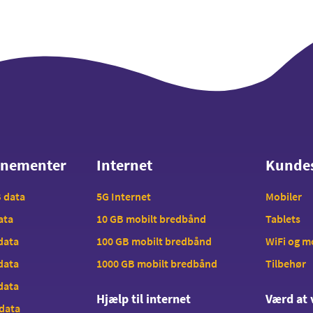
nnementer
Internet
Kunde
nnementer
Internet
Kunde
B data
5G Internet
Mobiler
data
10 GB mobilt bredbånd
Tablets
 data
100 GB mobilt bredbånd
WiFi og 
 data
1000 GB mobilt bredbånd
Tilbehør
 data
Hjælp til internet
Værd at 
 data