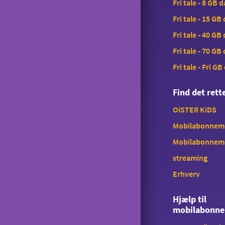
Fri tale - 8 GB 
Saldokontrol
Fri tale - 15 GB
Konferencekald
Fri tale - 40 GB
Tyverispærring
Fri tale - 70 GB
Tilmeld udlandstelefoni
Fri tale - Fri GB
Indholdstakseret SMS
Find det ret
OiSTER MobilBetaling
OiSTER KiDS
Log ind på Mit OiSTER
Mobilabonnemen
Overdragelse
Mobilabonnem
Opsigelse
streaming
Erhverv
Hjælp til
mobilabonn