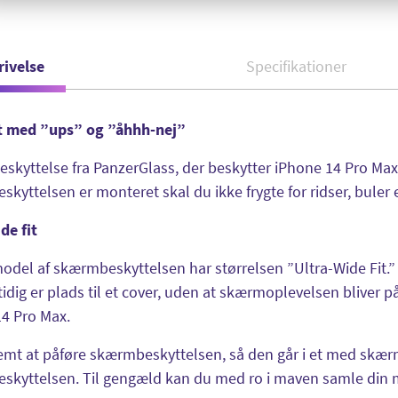
rivelse
Specifikationer
ut med ”ups” og ”åhhh-nej”
kyttelse fra PanzerGlass, der beskytter iPhone 14 Pro Max 
kyttelsen er monteret skal du ikke frygte for ridser, buler e
de fit
del af skærmbeskyttelsen har størrelsen ”Ultra-Wide Fit.”
idig er plads til et cover, uden at skærmoplevelsen bliver p
4 Pro Max.
emt at påføre skærmbeskyttelsen, så den går i et med skæ
kyttelsen. Til gengæld kan du med ro i maven samle din mo