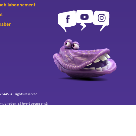
 mobilabonnement
il
kaber
445. All rights reserved.
enligheden, så hvert besøg er så
an du sletter cookies.