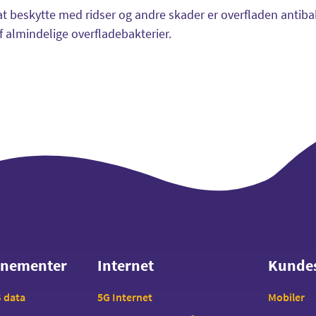
t beskytte med ridser og andre skader er overfladen antibak
f almindelige overfladebakterier.
nnementer
Internet
Kunde
nnementer
Internet
Kunde
B data
5G Internet
Mobiler