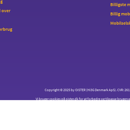
ng
Billigste
 over
Billig mob
Mobilsels
forbrug
Copyright © 2025 by OiSTER (Hi3G Denmark ApS). CVR: 26123
Vi bruger cookies på oister.dk for at forbedre og tilpasse brugerv
nemt som muligt for dig.
Læs mere
om cookies og hvord