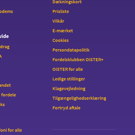
Dækningskort
modems
Prisliste
Vilkår
E-mærket
vide
Cookies
fdrag
Persondatapolitik
A
Fordelsklubben OiSTER+
OiSTER for alle
Ledige stillinger
landet
Klagevejledning
 fordele
Tilgængelighedserklæring
eks
Fortryd aftale
oni for alle