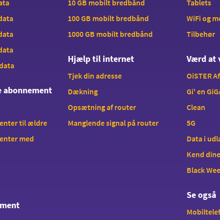
data
10 GB mobilt bredbånd
Tablets
 data
100 GB mobilt bredbånd
WiFi og 
 data
1000 GB mobilt bredbånd
Tilbehør
 data
Hjælp til internet
Værd at 
 data
Tjek din adresse
OiSTER A
te abonnement
Dækning
Gi' en GiG
Opsætning af router
Clean
ter til ældre
Manglende signal på router
5G
enter med
Data i ud
Kend dine
Black We
Se også
ement
Mobiltelef