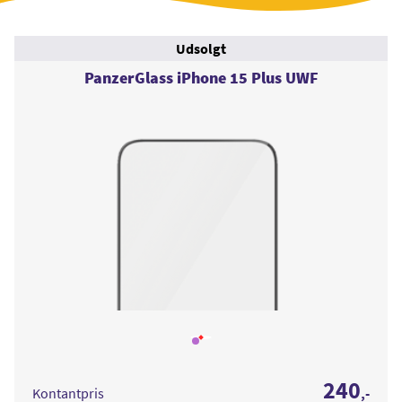
Udsolgt
PanzerGlass iPhone 15 Plus UWF
Læs
mere
om
PanzerGlass
240
iPhone
Kontantpris
,-
15