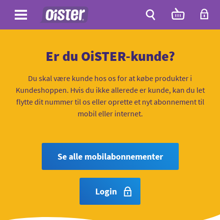
Site
Antal
varer
i
Site
kurven:
Søg
Er du OiSTER-kunde?
Du skal være kunde hos os for at købe produkter i
Kundeshoppen. Hvis du ikke allerede er kunde, kan du let
flytte dit nummer til os eller oprette et nyt abonnement til
mobil eller internet.
Se alle mobilabonnementer
Login