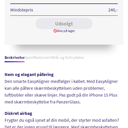
Plus
UWF
Mindstepris
240
,-
Udsolgt
Ikke på lager
Beskrivelse
Specifikationer
Vilkår og fortrydelse
Nem og elegant påføring
Den smarte EasyAligner medfølger i købet. Med EasyAligner
kan alle påføre skærmbeskyttelsen uden problemer,
luftbobler eller skæve linjer. Pas godt på din iPhone 15 Plus
med skærmbeskyttelse fra PanzerGlass.
Diskret airbag
Frygter du også synet af din mobil, der styrter mod asfalten?
Det er der ingen grund til længere. Med skærmbeskyttelsen