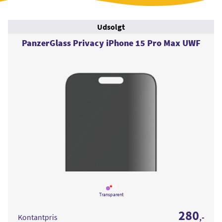
Udsolgt
PanzerGlass Privacy iPhone 15 Pro Max UWF
Læs
mere
Transparent
om
PanzerGlass
280
Privacy
Kontantpris
,-
iPhone