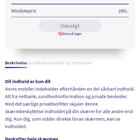
15
Pro
Max
Mindstepris
280
,-
UWF
Udsolgt
Ikke på lager
Beskrivelse
Specifikationer
Vilkår og fortrydelse
Dit indhold er kun dit
Vores mobiler indeholder efterhånden en del sårbart indhold.
Alt fra netbank, sundhedsinformation og private beskeder.
Med det særlige privatlivsfilter skjuler denne
skærmbeskyttelse indholdet på din skærm for alle andre end
dig. Kun dig, som sidder direkte foran skærmen, kan se
indholdet.
Beskytter hele skærmen