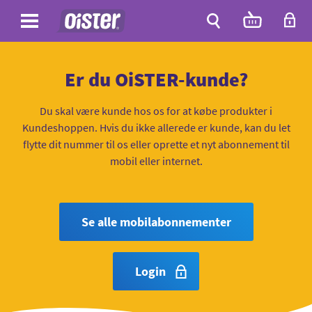
Site
Antal
varer
i
Site
kurven:
Søg
Er du OiSTER-kunde?
Du skal være kunde hos os for at købe produkter i
Kundeshoppen. Hvis du ikke allerede er kunde, kan du let
flytte dit nummer til os eller oprette et nyt abonnement til
mobil eller internet.
Se alle mobilabonnementer
Login