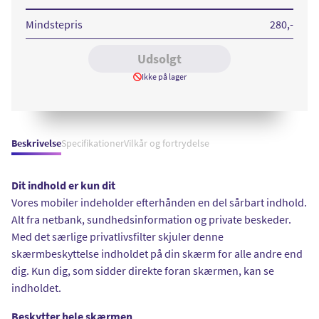
15
UWF
Mindstepris
280
,-
Udsolgt
Ikke på lager
Beskrivelse
Specifikationer
Vilkår og fortrydelse
Dit indhold er kun dit
Vores mobiler indeholder efterhånden en del sårbart indhold.
Alt fra netbank, sundhedsinformation og private beskeder.
Med det særlige privatlivsfilter skjuler denne
skærmbeskyttelse indholdet på din skærm for alle andre end
dig. Kun dig, som sidder direkte foran skærmen, kan se
indholdet.
Beskytter hele skærmen