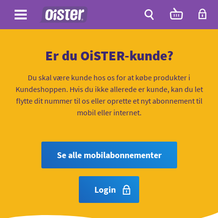
Site
Antal
varer
i
Site
kurven:
Søg
Er du OiSTER-kunde?
Du skal være kunde hos os for at købe produkter i
Kundeshoppen. Hvis du ikke allerede er kunde, kan du let
flytte dit nummer til os eller oprette et nyt abonnement til
mobil eller internet.
Se alle mobilabonnementer
Login