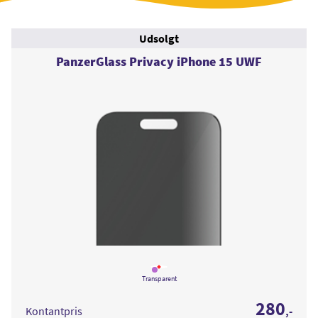
Udsolgt
PanzerGlass Privacy iPhone 15 UWF
Læs
mere
Transparent
om
PanzerGlass
280
Privacy
Kontantpris
,-
iPhone