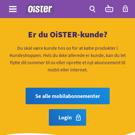
Site
Antal
varer
i
Site
kurven:
Søg
Er du OiSTER-kunde?
Du skal være kunde hos os for at købe produkter i
Kundeshoppen. Hvis du ikke allerede er kunde, kan du let
flytte dit nummer til os eller oprette et nyt abonnement til
mobil eller internet.
Se alle mobilabonnementer
Login