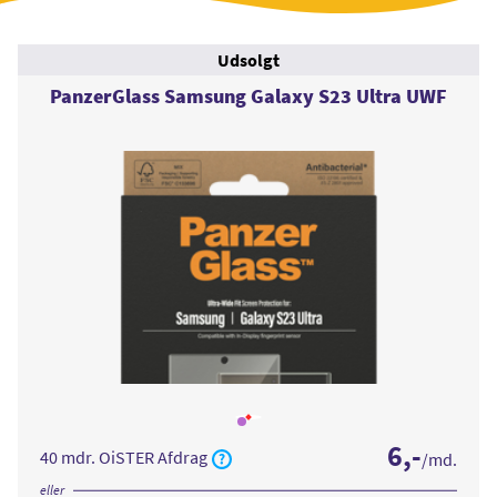
Udsolgt
PanzerGlass Samsung Galaxy S23 Ultra UWF
Læs
mere
6
,-
om
40 mdr. OiSTER Afdrag
/md.
PanzerGlass
Samsung
Galaxy
eller