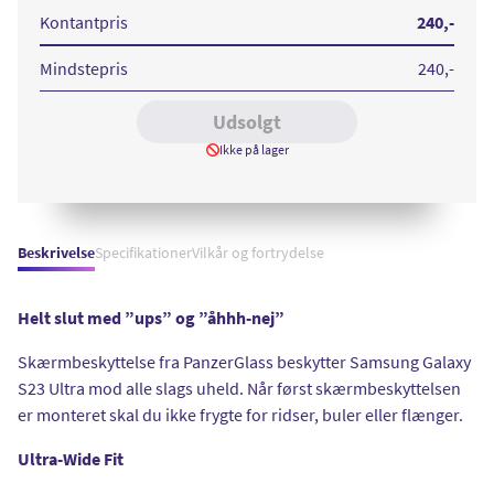
S23
Ultra
Kontantpris
240
,-
UWF
Mindstepris
240
,-
Udsolgt
Ikke på lager
Beskrivelse
Specifikationer
Vilkår og fortrydelse
Helt slut med ”ups” og ”åhhh-nej”
Skærmbeskyttelse fra PanzerGlass beskytter Samsung Galaxy
S23 Ultra mod alle slags uheld. Når først skærmbeskyttelsen
er monteret skal du ikke frygte for ridser, buler eller flænger.
Ultra-Wide Fit