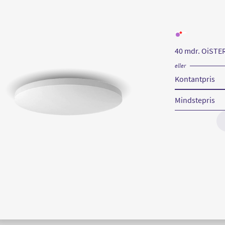
Læs
mere
om
40 mdr. OiSTE
Xiaomi
LED
Ceiling
eller
Light
Kontantpris
Mindstepris