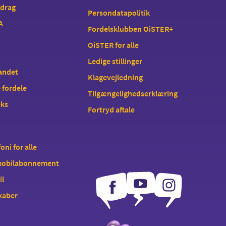
fdrag
Persondatapolitik
A
Fordelsklubben OiSTER+
OiSTER for alle
Ledige stillinger
landet
Klagevejledning
 fordele
Tilgængelighedserklæring
eks
Fortryd aftale
oni for alle
 mobilabonnement
il
kaber