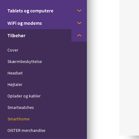
Med streaming
Tablets og computere
Apple
Til børn
WiFi og modems
Samsung
Apple
Til seniorer
Tilbehør
Motorola
Samsung
Huawei
Til det lille forbrug
Zyxel
Cover
Skærmbeskyttelse
Headset
Højtaler
Oplader og kabler
Smartwatches
Smarthome
OiSTER merchandise