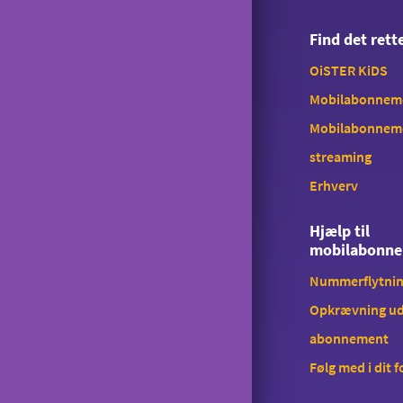
Tyverispærring
Find det ret
Tilmeld udlandstelefoni
OiSTER KiDS
Indholdstakseret SMS
Mobilabonnemen
OiSTER MobilBetaling
Mobilabonnem
Log ind på Mit OiSTER
streaming
Erhverv
Overdragelse
Opsigelse
Hjælp til
mobilabonn
Nummerflytni
Opkrævning ud
abonnement
Følg med i dit 