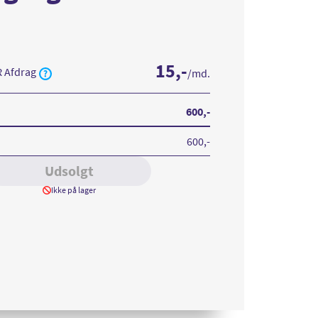
15
,-
R Afdrag
/md.
600
,-
600
,-
Udsolgt
Ikke på lager