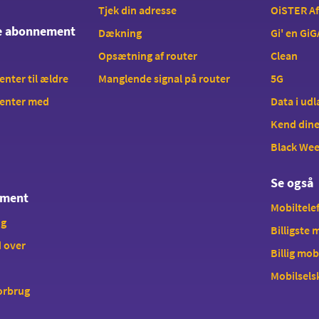
Tjek din adresse
OiSTER A
te abonnement
Dækning
Gi' en GiG
Opsætning af router
Clean
ter til ældre
Manglende signal på router
5G
enter med
Data i ud
Kend dine
Black We
Se også
ement
Mobiltelef
ng
Billigste
 over
Billig mob
Mobilsels
forbrug