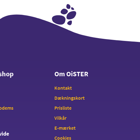
shop
Om OiSTER
shop
Om OiSTER
Kontakt
Dækningskort
modems
Prisliste
Vilkår
E-mærket
vide
Cookies