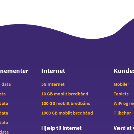
nnementer
Internet
Kunde
nnementer
Internet
Kunde
B data
5G Internet
Mobiler
data
10 GB mobilt bredbånd
Tablets
 data
100 GB mobilt bredbånd
WiFi og 
 data
1000 GB mobilt bredbånd
Tilbehør
 data
Hjælp til internet
Værd at 
 data