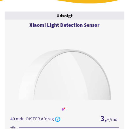
Udsolgt
Xiaomi Light Detection Sensor
Læs
mere
3
,-
om
40 mdr. OiSTER Afdrag
/md.
Xiaomi
Light
Detection
eller