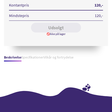
Sensor
Kontantpris
120
,-
Mindstepris
120
,-
Udsolgt
Ikke på lager
Beskrivelse
Specifikationer
Vilkår og fortrydelse