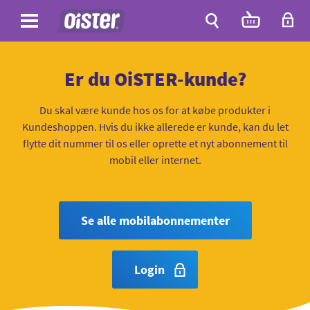
Site
Antal
varer
i
Site
kurven:
Søg
Er du OiSTER-kunde?
Du skal være kunde hos os for at købe produkter i
Kundeshoppen. Hvis du ikke allerede er kunde, kan du let
flytte dit nummer til os eller oprette et nyt abonnement til
mobil eller internet.
Se alle mobilabonnementer
Login