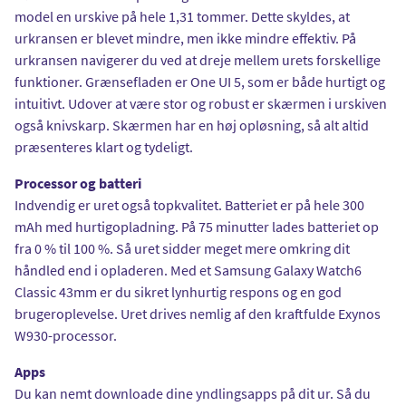
model en urskive på hele 1,31 tommer. Dette skyldes, at
urkransen er blevet mindre, men ikke mindre effektiv. På
urkransen navigerer du ved at dreje mellem urets forskellige
funktioner. Grænsefladen er One UI 5, som er både hurtigt og
intuitivt. Udover at være stor og robust er skærmen i urskiven
også knivskarp. Skærmen har en høj opløsning, så alt altid
præsenteres klart og tydeligt.
Processor og batteri
Indvendig er uret også topkvalitet. Batteriet er på hele 300
mAh med hurtigopladning. På 75 minutter lades batteriet op
fra 0 % til 100 %. Så uret sidder meget mere omkring dit
håndled end i opladeren. Med et Samsung Galaxy Watch6
Classic 43mm er du sikret lynhurtig respons og en god
brugeroplevelse. Uret drives nemlig af den kraftfulde Exynos
W930-processor.
Apps
Du kan nemt downloade dine yndlingsapps på dit ur. Så du