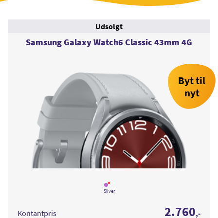
Udsolgt
Samsung Galaxy Watch6 Classic 43mm 4G
Byt til
nyt
Læs
mere
Silver
om
Samsung
2.760
Galaxy
Kontantpris
,-
Watch6