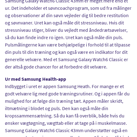
Samsung Galaxy Watch6 Classic 43mm er meget mere end et
ur. Det indeholder et søvncoachprogram, som ud fra målinger
og observationer af din søvn vejleder dig til bedre restitution
og søvnvaner. Uret kan også måle dit stressniveau. Hvis dit
stressniveau stiger, bliver du vejledt med åndedrætsøvelser,
så du kan finde indre ro igen. Uret kan også måle din puls.
Pulsmålingerne kan være behjælpelige i forhold til at tilpasse
din puls til din træning og kan også være en indikator for dit
generelle velvære. Med et Samsung Galaxy Watch6 Classic er
der altså gode chancer for at forbedre dit velvære.
Ur med Samsung Health-app
Indbygget i uret er appen Samsung Heath. For mange er et
godt velvære lig med gode træningsrutiner. Og i appen får du
mulighed for at følge din træning tæt. Appen måler skridt,
iltmætning i blodet og puls. Den kan også måle din
kropssammensætning. Så du kan få overblik, både hvis du
ønsker vægtøgning, vægttab eller at tage på i muskelmasse.
Samsung Galaxy Watch6 Classic 43mm understøtter også en