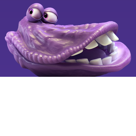
Kend dine fordele
OiSTER for alle
Black Weeks
Ledige stillinger
Klagevejledning
Se også
Tilgængelighedserklæring
Mobiltelefoni for alle
Fortryd aftale
Billigste mobilabonnement
Billig mobil
Mobilselskaber
Copyright © 2025 by OiSTER (Hi3G Denmark ApS). CVR:
26123445. All rights reserved.
Vi bruger cookies på oister.dk for at forbedre og tilpasse
brugervenligheden, så hvert besøg er så nemt som muligt for
dig.
Læs mere
om cookies og hvordan du sletter cookies.