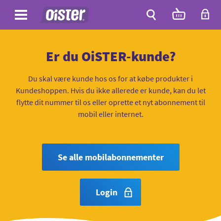
Site
Antal
varer
i
Site
kurven:
Søg
Er du OiSTER-kunde?
Du skal være kunde hos os for at købe produkter i
Kundeshoppen. Hvis du ikke allerede er kunde, kan du let
flytte dit nummer til os eller oprette et nyt abonnement til
mobil eller internet.
Se alle mobilabonnementer
Login