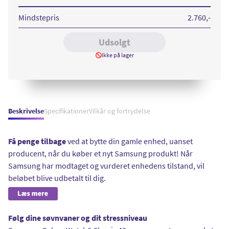
Classic
43mm
4G
Mindstepris
2.760
,-
Silver
Udsolgt
Ikke på lager
Beskrivelse
Specifikationer
Vilkår og fortrydelse
Få penge tilbage
ved at bytte din gamle enhed, uanset
producent, når du køber et nyt Samsung produkt! Når
Samsung har modtaget og vurderet enhedens tilstand, vil
beløbet blive udbetalt til dig.
Følg dine søvnvaner og dit stressniveau