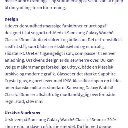
masse andre trænings – og sundhedsapps. Så du kan få hjælp
til din yndlingsform for træning.
Design
Udover de sundhedsmæssige funktioner er uret også
designet til at se godt ud. Med et Samsung Galaxy Watch6
Classic 43mm får du et stilrent og tidløst ur. Det er fremstillet i
rustfrit stål, som både ser eksklusivt ud og er utrolig
slidstærkt. Uret er tilgængeligt i sølv, som passer til enhver
anledning. Urskivens design er du selv herre over. Du kan
vælge mellem mange forskellige udtryk, både en klassisk
urskive og moderne grafik. Glasset er det stærke Sapphire
Crystal-glas, og uret lever med IP68-klassificeringen op til det
amerikanske militærs standard. Samsung Galaxy Watch6
Classic 43mm er altså utrolig modtanddygtig overfor både
regn, stød, støv mm.
Urskive & urkrans
Urskiven på Samsung Galaxy Watch6 Classic 43mm er 20 %
større end urskiven på forrige model. Du får med denne