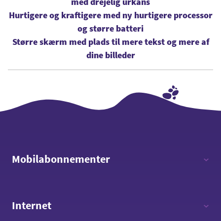
med drejelig urkans
Hurtigere og kraftigere med ny hurtigere processor
og større batteri
Større skærm med plads til mere tekst og mere af
dine billeder
Mobilabonnementer
12 timer - 12 GB data
Internet
Fri tale - 8 GB data