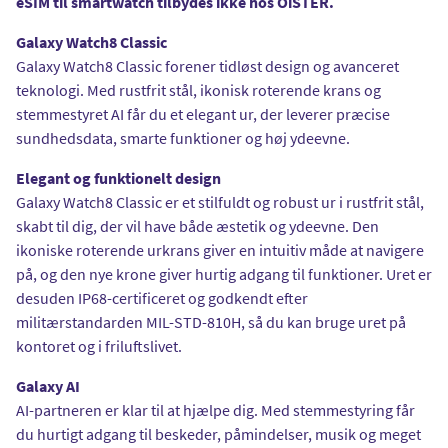
eSIM til smartwatch tilbydes ikke hos OiSTER.
Galaxy Watch8 Classic
Galaxy Watch8 Classic forener tidløst design og avanceret
teknologi. Med rustfrit stål, ikonisk roterende krans og
stemmestyret AI får du et elegant ur, der leverer præcise
sundhedsdata, smarte funktioner og høj ydeevne.
Elegant og funktionelt design
Galaxy Watch8 Classic er et stilfuldt og robust ur i rustfrit stål,
skabt til dig, der vil have både æstetik og ydeevne. Den
ikoniske roterende urkrans giver en intuitiv måde at navigere
på, og den nye krone giver hurtig adgang til funktioner. Uret er
desuden IP68-certificeret og godkendt efter
militærstandarden MIL-STD-810H, så du kan bruge uret på
kontoret og i friluftslivet.
Galaxy AI
AI-partneren er klar til at hjælpe dig. Med stemmestyring får
du hurtigt adgang til beskeder, påmindelser, musik og meget