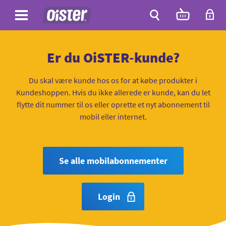
Site
Antal
varer
i
Site
kurven:
Søg
Er du OiSTER-kunde?
Du skal være kunde hos os for at købe produkter i
Kundeshoppen. Hvis du ikke allerede er kunde, kan du let
flytte dit nummer til os eller oprette et nyt abonnement til
mobil eller internet.
Se alle mobilabonnementer
Login