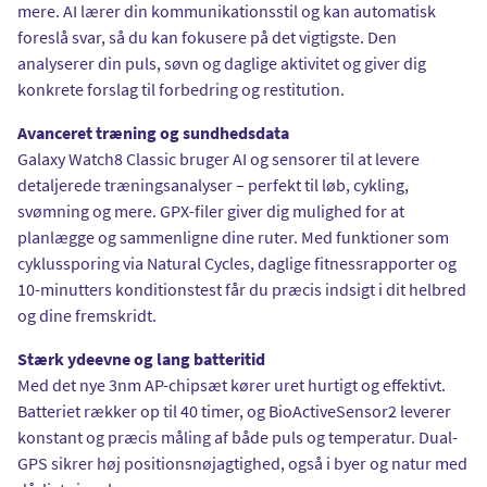
mere. AI lærer din kommunikationsstil og kan automatisk
foreslå svar, så du kan fokusere på det vigtigste. Den
analyserer din puls, søvn og daglige aktivitet og giver dig
konkrete forslag til forbedring og restitution.
Avanceret træning og sundhedsdata
Galaxy Watch8 Classic bruger AI og sensorer til at levere
detaljerede træningsanalyser – perfekt til løb, cykling,
svømning og mere. GPX-filer giver dig mulighed for at
planlægge og sammenligne dine ruter. Med funktioner som
cyklussporing via Natural Cycles, daglige fitnessrapporter og
10-minutters konditionstest får du præcis indsigt i dit helbred
og dine fremskridt.
Stærk ydeevne og lang batteritid
Med det nye 3nm AP-chipsæt kører uret hurtigt og effektivt.
Batteriet rækker op til 40 timer, og BioActiveSensor2 leverer
konstant og præcis måling af både puls og temperatur. Dual-
GPS sikrer høj positionsnøjagtighed, også i byer og natur med