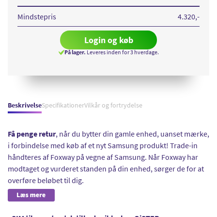
Classic
LTE
Black
Mindstepris
4.320
,-
Login og køb
På lager.
Leveres inden for 3 hverdage.
Beskrivelse
Specifikationer
Vilkår og fortrydelse
Få penge retur
, når du bytter din gamle enhed, uanset mærke,
i forbindelse med køb af et nyt Samsung produkt! Trade-in
håndteres af Foxway på vegne af Samsung. Når Foxway har
modtaget og vurderet standen på din enhed, sørger de for at
overføre beløbet til dig.