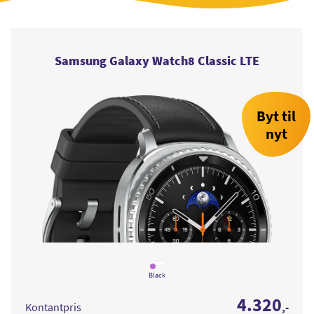
Samsung Galaxy Watch8 Classic LTE
Byt til
nyt
Læs
mere
Black
om
Samsung
4.320
Galaxy
Kontantpris
,-
Watch8