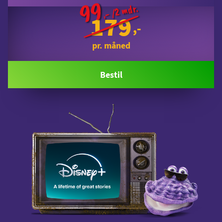
99
 /2 mdr.
,-
179
pr. måned
Bestil