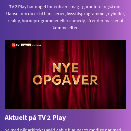
TV 2 Play har noget for enhver smag - garanteret også din!
Uanset om du er til film, serier, livsstilsprogrammer, nyheder,
reality, børneprogrammer eller comedy, så er der masser at
komme efter.
Aktuelt på TV 2 Play
Se med når arkitekt David Zahle hjælper to modige par med