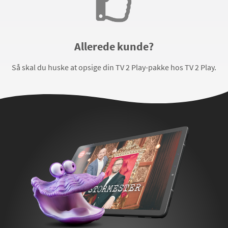
Allerede kunde?
Så skal du huske at opsige din TV 2 Play-pakke hos TV 2 Play.