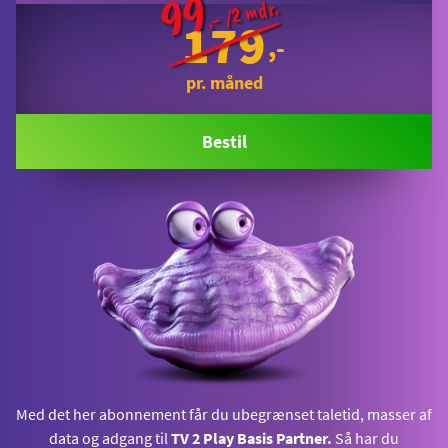
99
 /2 mdr.
,-
179
pr. måned
Bestil
Med det her abonnement får du ubegrænset taletid, masser af
data og adgang til
TV 2 Play Basis Partner.
Så har du