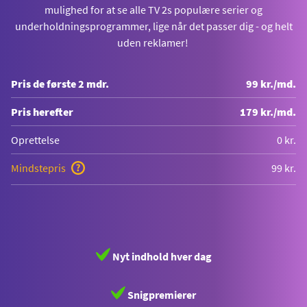
mulighed for at se alle TV 2s populære serier og
underholdningsprogrammer, lige når det passer dig - og helt
uden reklamer!
Pris de første 2 mdr.
99 kr./md.
Pris herefter
179 kr./md.
Oprettelse
0 kr.
Mindstepris
99 kr.
Nyt indhold hver dag
Snigpremierer