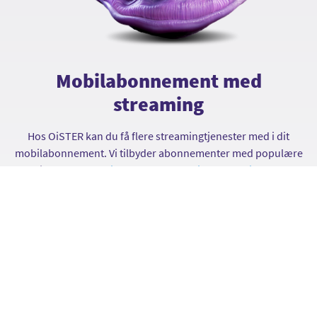
Mobilabonnement med
streaming
Hos OiSTER kan du få flere streamingtjenester med i dit
mobilabonnement. Vi tilbyder abonnementer med populære
tjenester som
Disney+
,
TV 2 Play
,
Viaplay
,
Podimo
og
musiktjenesten
Deezer
. Du kan vælge pakker med én eller
flere tjenester – alt sammen til rigtig gode priser.
Se abonnementer