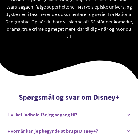
Wars-sagaen, følge superheltene i Marvels episke univers, og
dykke ned i fascinerende dokumentarer og serier fra National
Geographic. Og når du bare vil slappe af? Så står der komedie,
drama, true crime og meget mere klar til dig – når og hvor du
vil.
Spørgsmål og svar om Disney+
Hvilket indhold får jeg adgang til?
Med Disney+ har du en altid voksende samling af
Hvornår kan jeg begynde at bruge Disney+?
indhold at vælge imellem.