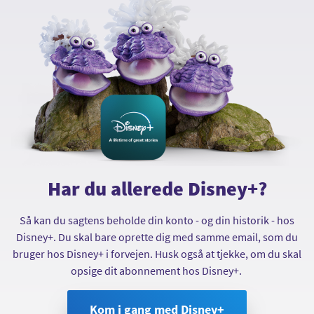
OiSTER-abonnement med Disney+?
Når du skifter til et abonnement, der indeholder
Disney+, vil både det nye abonnement og din
adgang til Disney+ blive aktiveret med det samme.
Har du allerede Disney+?
Så kan du sagtens beholde din konto - og din historik - hos
Disney+. Du skal bare oprette dig med samme email, som du
bruger hos Disney+ i forvejen. Husk også at tjekke, om du skal
opsige dit abonnement hos Disney+.
Kom i gang med Disney+