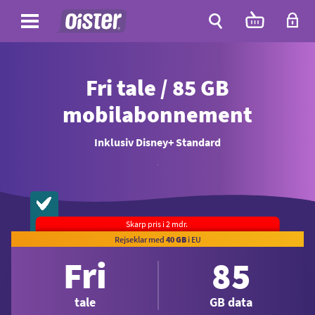
Fri
85
189
Bestil
Site
Antal
tale
GB data
pr. måned
varer
i
Site
kurven:
Søg
Fri tale / 85 GB
mobilabonnement
Inklusiv Disney+ Standard
.
Skarp pris i 2 mdr.
Rejseklar med
40 GB
i EU
Fri
85
tale
GB data