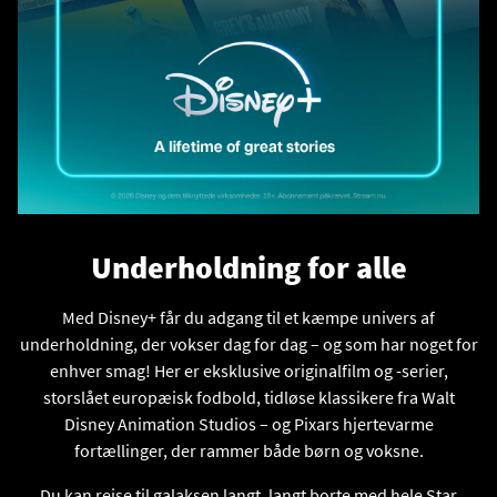
Underholdning for alle
Med Disney+ får du adgang til et kæmpe univers af
underholdning, der vokser dag for dag – og som har noget for
enhver smag! Her er eksklusive originalfilm og -serier,
storslået europæisk fodbold, tidløse klassikere fra Walt
Disney Animation Studios – og Pixars hjertevarme
fortællinger, der rammer både børn og voksne.
Du kan rejse til galaksen langt, langt borte med hele Star