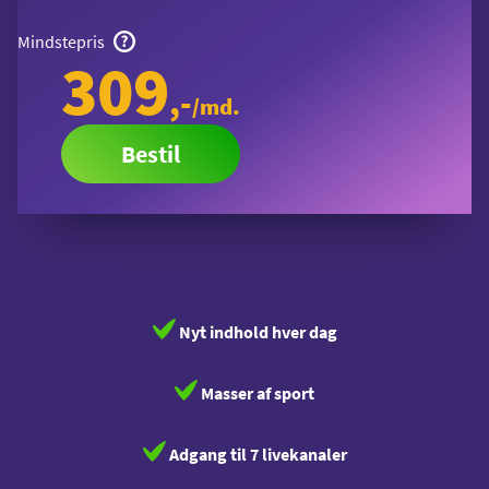
Mindstepris
309 kr.
309
,-
/md.
Bestil
Nyt indhold hver dag
Masser af sport
Adgang til 7 livekanaler