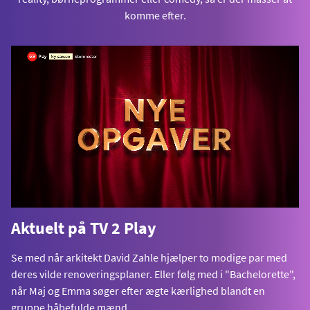
komme efter.
Aktuelt på TV 2 Play
Se med når arkitekt David Zahle hjælper to modige par med
deres vilde renoveringsplaner. Eller følg med i "Bachelorette",
når Maj og Emma søger efter ægte kærlighed blandt en
gruppe håbefulde mænd.