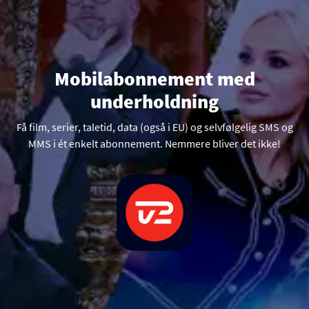
.
Mobilabonnement med
underholdning
Få film, serier, taletid, data (også i EU) og selvfølgelig SMS og
MMS i ét enkelt abonnement. Nemmere bliver det ikke!