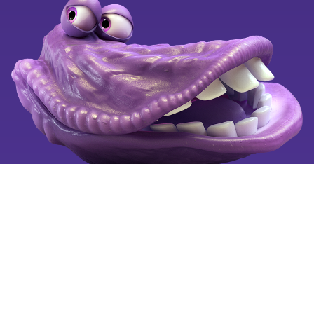
Kend dine fordele
OiSTER for alle
Black Weeks
Ledige stillinger
Klagevejledning
Se også
Tilgængelighedserklæring
Mobiltelefoni for alle
Fortryd aftale
Billigste mobilabonnement
Billig mobil
Mobilselskaber
Copyright © 2025 by OiSTER (Hi3G Denmark ApS). CVR:
26123445. All rights reserved.
Vi bruger cookies på oister.dk for at forbedre og tilpasse
brugervenligheden, så hvert besøg er så nemt som muligt for
dig.
Læs mere
om cookies og hvordan du sletter cookies.