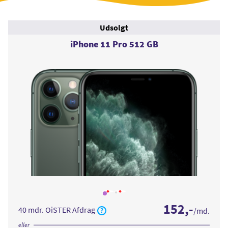
Udsolgt
iPhone 11 Pro 512 GB
Læs
Læs
mere
mere
152
,-
om
om
40 mdr. OiSTER Afdrag
/md.
iPhone
iPhone
11
11
Pro
Pro
eller