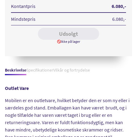
512
512
GB
GB
Kontantpris
6.080
,-
Midnight
Space
Green
Grey
Mindstepris
6.080
,-
Udsolgt
Ikke på lager
Beskrivelse
Specifikationer
Vilkår og fortrydelse
Outlet Vare
Mobilen er en outletvare, hvilket betyder den er som ny eller i
særdeles god stand. Emballagen kan have været brudt, og i
nogle tilfælde har varen været taget i brug eller er en
returneringsvare. Varen er fuldt funktionsdygtig, men kan
have mindre, ubetydelige kosmetiske skrammer og ridser.
Den kommer i original emballage og er gendannet til