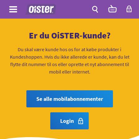
Site
Antal
varer
i
Site
kurven:
Søg
Er du OiSTER-kunde?
Du skal være kunde hos os for at købe produkter i
Kundeshoppen. Hvis du ikke allerede er kunde, kan du let
flytte dit nummer til os eller oprette et nyt abonnement til
mobil eller internet.
Se alle mobilabonnementer
Login