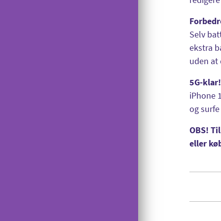
OiSTER MobilBetaling
Forbedre
Log ind på Mit OiSTER
Selv bat
Overdragelse
ekstra b
uden at 
Opsigelse
5G-klar
iPhone 1
og surfe
OBS! Til
eller kø