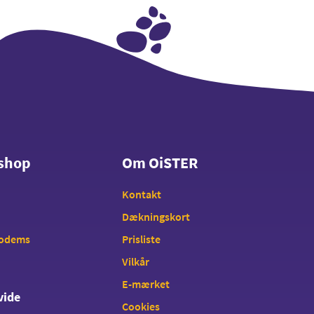
shop
Om OiSTER
shop
Om OiSTER
Kontakt
Dækningskort
modems
Prisliste
Vilkår
E-mærket
vide
Cookies