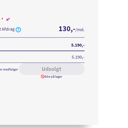
Læs
Læs
mere
mere
130
,-
om
om
R Afdrag
/md.
ne
iPhone
iPhone
13
13
128
128
GB
GB
Pink
Red
5.190
,-
5.190
,-
Udsolgt
er medfølger
Ikke på lager