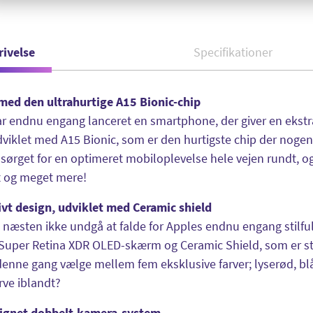
rivelse
Specifikationer
med den ultrahurtige A15 Bionic-chip
r endnu engang lanceret en smartphone, der giver en ekst
viklet med A15 Bionic, som er den hurtigste chip der noge
 sørget for en optimeret mobiloplevelse hele vejen rundt, 
t og meget mere!
ivt design, udviklet med Ceramic shield
næsten ikke undgå at falde for Apples endnu engang stilful
Super Retina XDR OLED-skærm og Ceramic Shield, som er s
enne gang vælge mellem fem eksklusive farver; lyserød, blå
arve iblandt?
signet dobbelt-kamera-system