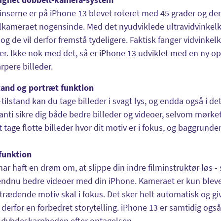
nserne er på iPhone 13 blevet roteret med 45 grader og derm
lkameraet nogensinde. Med det nyudviklede ultravidvinkelkam
, og de vil derfor fremstå tydeligere. Faktisk fanger vidvink
r. Ikke nok med det, så er iPhone 13 udviklet med en ny opti
arpere billeder.
tand og portræt funktion
tilstand kan du tage billeder i svagt lys, og endda også i de
nti sikre dig både bedre billeder og videoer, selvom mørket
t tage flotte billeder hvor dit motiv er i fokus, og baggrunde
 funktion
har haft en drøm om, at slippe din indre filminstruktør løs 
ndnu bedre videoer med din iPhone. Kameraet er kun bleve
trædende motiv skal i fokus. Det sker helt automatisk og g
g derfor en forbedret storytelling. iPhone 13 er samtidig og
e dybdeskarpheden efter optagelsen.