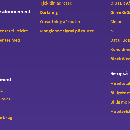
Tjek din adresse
OiSTER A
te abonnement
Dækning
Gi' en GiG
Opsætning af router
Clean
ter til ældre
Manglende signal på router
5G
enter med
Data i ud
Kend dine
Black We
Se også
ement
Mobiltelef
ng
Billigste
 over
Billig mob
Mobilsels
forbrug