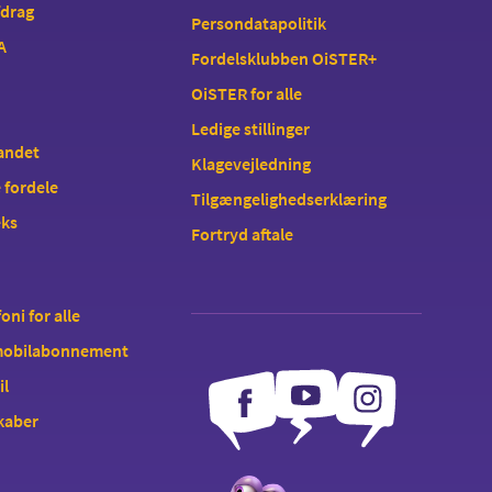
fdrag
Persondatapolitik
A
Fordelsklubben OiSTER+
OiSTER for alle
Ledige stillinger
landet
Klagevejledning
 fordele
Tilgængelighedserklæring
eks
Fortryd aftale
oni for alle
 mobilabonnement
il
kaber