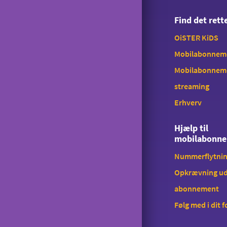
Find det ret
OiSTER KiDS
Mobilabonnemen
Mobilabonnem
streaming
Erhverv
Hjælp til
mobilabonn
Nummerflytni
Opkrævning ud
abonnement
Følg med i dit 