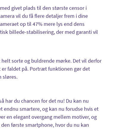
ed givet plads til den største censor i
era vil du få flere detaljer frem i dine
elkameraet op til 47% mere lys end dens
sk billede-stabilisering, der med garanti vil
t helt sorte og buldrende mørke. Det vil derfor
 er faldet på. Portræt funktionen gør det
n sløres.
- så har du chancen for det nu! Du kan nu
t endnu smartere, og kan nu forudse hvis et
iver en elegant overgang mellem motiver, og
så den første smartphone, hvor du nu kan