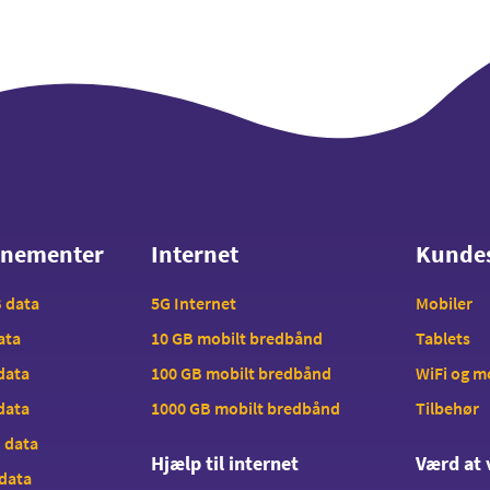
nnementer
Internet
Kunde
nnementer
Internet
Kunde
B data
5G Internet
Mobiler
data
10 GB mobilt bredbånd
Tablets
 data
100 GB mobilt bredbånd
WiFi og 
 data
1000 GB mobilt bredbånd
Tilbehør
B data
Hjælp til internet
Værd at 
 data