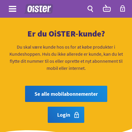
Site
Antal
varer
i
Site
kurven:
Søg
Er du OiSTER-kunde?
Du skal være kunde hos os for at købe produkter i
Kundeshoppen. Hvis du ikke allerede er kunde, kan du let
flytte dit nummer til os eller oprette et nyt abonnement til
mobil eller internet.
Se alle mobilabonnementer
Login