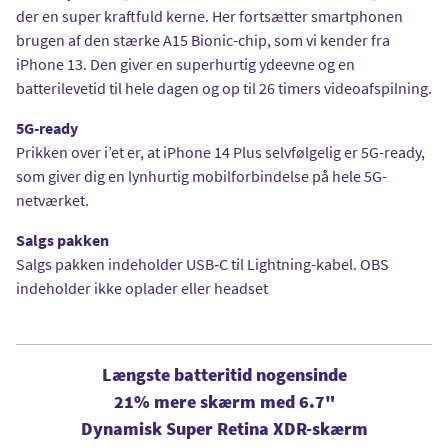
der en super kraftfuld kerne. Her fortsætter smartphonen
brugen af den stærke A15 Bionic-chip, som vi kender fra
iPhone 13. Den giver en superhurtig ydeevne og en
batterilevetid til hele dagen og op til 26 timers videoafspilning.
5G-ready
Prikken over i’et er, at iPhone 14 Plus selvfølgelig er 5G-ready,
som giver dig en lynhurtig mobilforbindelse på hele 5G-
netværket.
Salgs pakken
Salgs pakken indeholder USB‑C til Lightning-kabel. OBS
indeholder ikke oplader eller headset
Længste batteritid nogensinde
21% mere skærm med 6.7"
Dynamisk Super Retina XDR-skærm