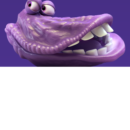
OiSTER for alle
Black Weeks
Ledige stillinger
Klagevejledning
Se også
Tilgængelighedserklæring
Mobiltelefoni for alle
Fortryd aftale
Billigste mobilabonnement
Billig mobil
Mobilselskaber
Copyright © 2025 by OiSTER (Hi3G Denmark ApS). CVR:
26123445. All rights reserved.
Vi bruger cookies på oister.dk for at forbedre og tilpasse
brugervenligheden, så hvert besøg er så nemt som muligt for
dig.
Læs mere
om cookies og hvordan du sletter cookies.