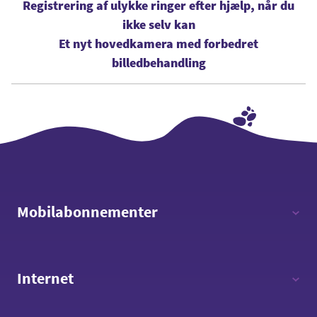
Registrering af ulykke ringer efter hjælp, når du
ikke selv kan
Et nyt hovedkamera med forbedret
billedbehandling
Mobilabonnementer
12 timer - 12 GB data
Internet
Fri tale - 8 GB data
Fri tale - 15 GB data