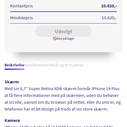
256
256
256
256
256
GB
GB
GB
GB
GB
Kontantpris
10.620
,-
Midnight
Starlight
Blue
Red
Purple
Mindstepris
10.620
,-
Udsolgt
Ikke på lager
Beskrivelse
Specifikationer
Vilkår og fortrydelse
Skærm
Med sin 6,7” Super Retina XDR-skærm formår iPhone 14 Plus
at få flere informationer med på skærmen, uden du behøver
at scrolle, uanset om du browser på nettet, eller du sms’er, og
telefonen har et let design på trods af sin store skærm.
Kamera
iPhone 14 Plus byder på et 12MP kamera, og det har både