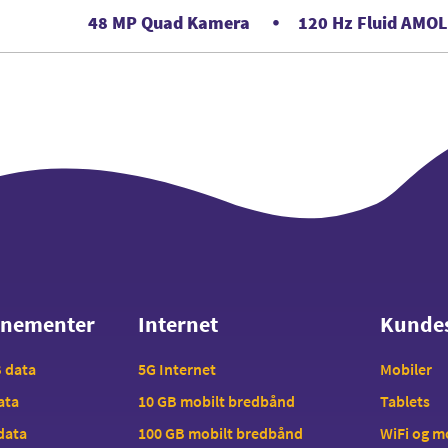
48 MP Quad Kamera
120 Hz Fluid AMO
nnementer
Internet
Kunde
nnementer
Internet
Kunde
B data
5G Internet
Mobiler
data
10 GB mobilt bredbånd
Tablets
 data
100 GB mobilt bredbånd
WiFi og 