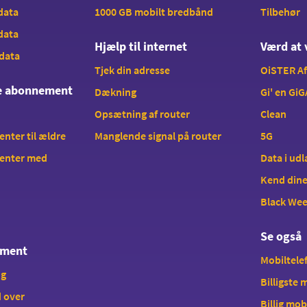
 data
1000 GB mobilt bredbånd
Tilbehør
 data
Hjælp til internet
Værd at 
 data
Tjek din adresse
OiSTER A
te abonnement
Dækning
Gi' en GiG
Opsætning af router
Clean
ter til ældre
Manglende signal på router
5G
enter med
Data i ud
Kend dine
Black We
Se også
ement
Mobiltelef
ng
Billigste
 over
Billig mob