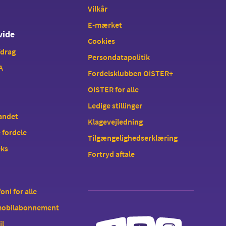
Vilkår
E-mærket
vide
Cookies
fdrag
Persondatapolitik
A
Fordelsklubben OiSTER+
OiSTER for alle
Ledige stillinger
landet
Klagevejledning
 fordele
Tilgængelighedserklæring
eks
Fortryd aftale
oni for alle
 mobilabonnement
il