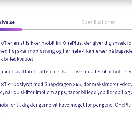
rivelse
Specifikationer
8T er en stilsikker mobil fra OnePlus, der giver dig smæk f
ed høj skærmopløsning og har hele 4 kameraer på bagsiden
sk billedkvalitet.
har et kraftfuldt batteri, der kan blive opladet til at holde 
 8T er udstyret med Snapdragon 865, der maksimerer ydeevn
e, når du skifter imellem apps, tager billeder, spiller spil og
bil er til dig der gerne vil have meget for pengene. OnePlus 
e.