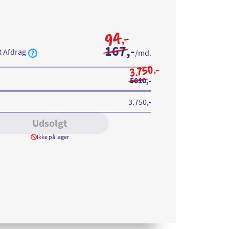
94
,-
167
,-
R Afdrag
/md.
3.750
,-
5010
,-
3.750
,-
Udsolgt
Ikke på lager