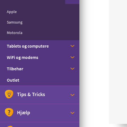
Med streaming
Apple
Til børn
Samsung
Til seniorer
Motorola
Til det lille forbrug
Tablets og computere
WiFi og modems
Apple
Tilbehør
Samsung
Huawei
Outlet
Zyxel
Cover
Skærmbeskyttelse
Tips & Tricks
Headset
Abonnementstjek
Hjælp
Højtaler
Gi' en GiGA
Oplader og kabler