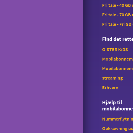
Fri tale - 40 GB
Overdragelse
Fri tale - 70 GB
Opsigelse
Fri tale - Fri GB
Find det ret
OiSTER KiDS
Mobilabonnemen
Mobilabonnem
streaming
Erhverv
Hjælp til
mobilabonn
Nummerflytni
Opkrævning ud