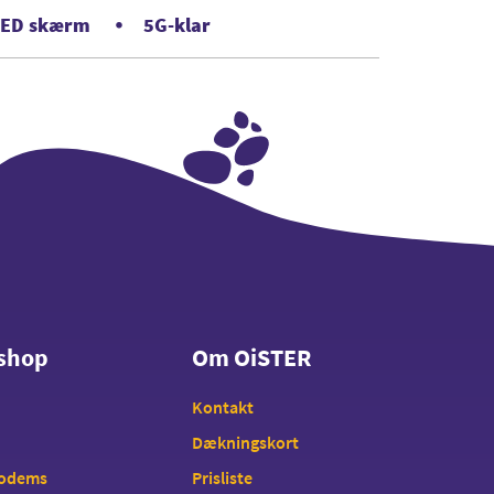
LED skærm
5G-klar
shop
Om OiSTER
shop
Om OiSTER
Kontakt
Dækningskort
modems
Prisliste