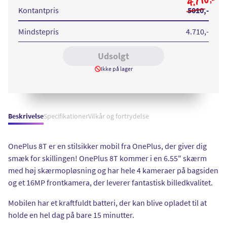
4.710
GB
GB
Aquamarine
Lunar
Kontantpris
5010
,-
Green
Silver
Mindstepris
4.710
,-
Udsolgt
Ikke på lager
Beskrivelse
Specifikationer
Vilkår og fortrydelse
OnePlus 8T er en stilsikker mobil fra OnePlus, der giver dig
smæk for skillingen! OnePlus 8T kommer i en 6.55" skærm
med høj skærmopløsning og har hele 4 kameraer på bagsiden
og et 16MP frontkamera, der leverer fantastisk billedkvalitet.
Mobilen har et kraftfuldt batteri, der kan blive opladet til at
holde en hel dag på bare 15 minutter.