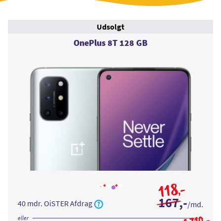
Udsolgt
OnePlus 8T 128 GB
118
,-
Læs
Læs
mere
mere
167
,-
om
om
40 mdr. OiSTER Afdrag
/md.
OnePlus
OnePlus
8T
8T
128
128
eller
,-