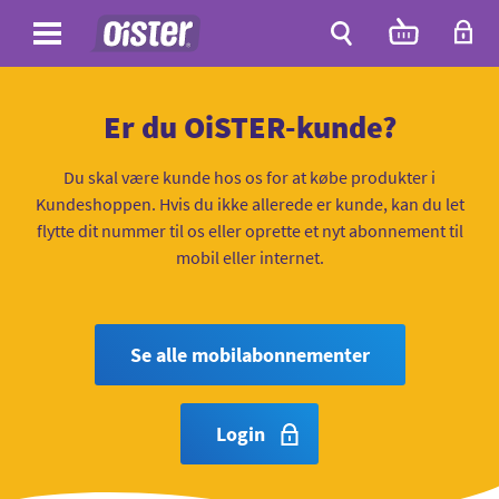
Site
Antal
varer
i
Site
kurven:
Søg
Er du OiSTER-kunde?
Du skal være kunde hos os for at købe produkter i
Kundeshoppen. Hvis du ikke allerede er kunde, kan du let
flytte dit nummer til os eller oprette et nyt abonnement til
mobil eller internet.
Se alle mobilabonnementer
Login