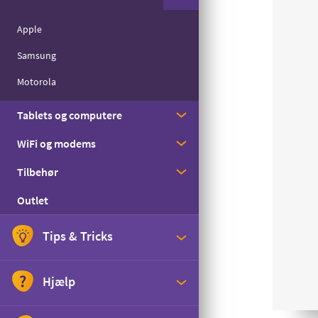
Med streaming
Apple
Til børn
Samsung
Til seniorer
Motorola
Til det lille forbrug
Tablets og computere
WiFi og modems
Apple
Tilbehør
Samsung
Huawei
Outlet
Zyxel
Cover
Skærmbeskyttelse
Tips & Tricks
Headset
Abonnementstjek
Hjælp
Højtaler
Gi' en GiGA
Oplader og kabler