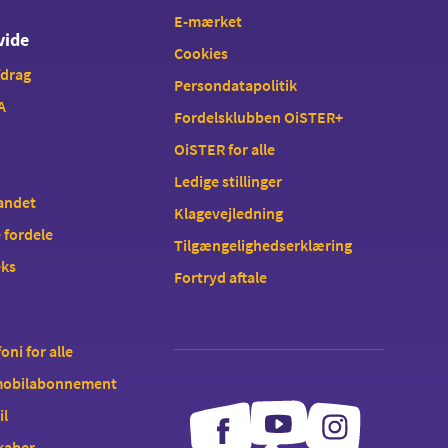
E-mærket
vide
Cookies
fdrag
Persondatapolitik
A
Fordelsklubben OiSTER+
OiSTER for alle
Ledige stillinger
landet
Klagevejledning
 fordele
Tilgængelighedserklæring
eks
Fortryd aftale
oni for alle
 mobilabonnement
il
kaber