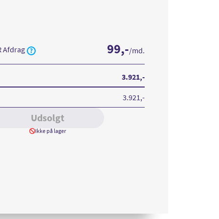
99
,-
R Afdrag
/md.
3.921
,-
3.921
,-
Udsolgt
Ikke på lager