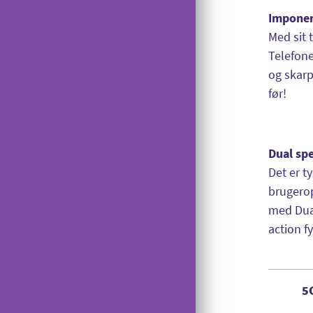
Imponer
Overdragelse
Med sit 
Opsigelse
Telefone
og skarp
før!
Dual spe
Det er t
brugerop
med Dual
action fy
5