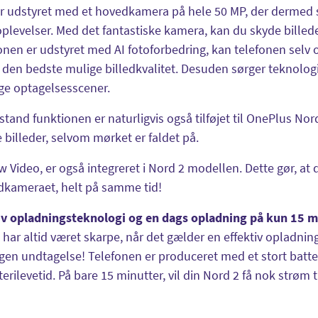
r udstyret med et hovedkamera på hele 50 MP, der dermed si
levelser. Med det fantastiske kamera, kan du skyde billede
onen er udstyret med AI fotoforbedring, kan telefonen selv op
g den bedste mulige billedkvalitet. Desuden sørger teknologi
ige optagelsesscener.
lstand funktionen er naturligvis også tilføjet til OnePlus No
 billeder, selvom mørket er faldet på.
w Video, er også integreret i Nord 2 modellen. Dette gør, 
dkameraet, helt på samme tid!
iv opladningsteknologi og en dags opladning på kun 15 m
har altid været skarpe, når det gælder en effektiv opladni
ngen undtagelse! Telefonen er produceret med et stort batte
terilevetid. På bare 15 minutter, vil din Nord 2 få nok strøm t