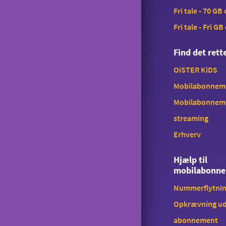
Fri tale - 70 GB
Fri tale - Fri GB
Find det ret
OiSTER KiDS
Mobilabonnemen
Mobilabonnem
streaming
Erhverv
Hjælp til
mobilabonn
Nummerflytni
Opkrævning ud
abonnement