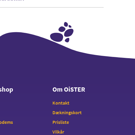
shop
Om OiSTER
shop
Om OiSTER
Kontakt
Dækningskort
modems
Prisliste
Vilkår