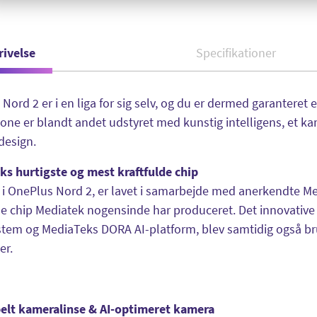
rivelse
Specifikationer
Nord 2 er i en liga for sig selv, og du er dermed garanteret 
ne er blandt andet udstyret med kunstig intelligens, et kame
 design.
ks hurtigste og mest kraftfulde chip
i OnePlus Nord 2, er lavet i samarbejde med anerkendte Me
de chip Mediatek nogensinde har produceret. Det innovative 
tem og MediaTeks DORA AI-platform, blev samtidig også brugt
er.
elt kameralinse & AI-optimeret kamera