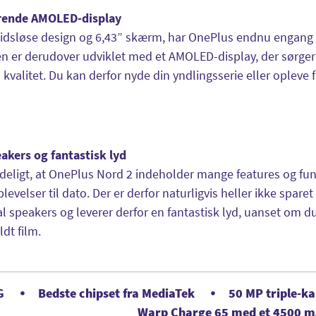
ende AMOLED-display
tidsløse design og 6,43” skærm, har OnePlus endnu engang 
n er derudover udviklet med et AMOLED-display, der sørger 
 kvalitet. Du kan derfor nyde din yndlingsserie eller opleve f
akers og fantastisk lyd
ydeligt, at OnePlus Nord 2 indeholder mange features og fun
levelser til dato. Der er derfor naturligvis heller ikke spa
 speakers og leverer derfor en fantastisk lyd, uanset om du 
ldt film.
G
Bedste chipset fra MediaTek
50 MP triple-k
Warp Charge 65 med et 4500 m