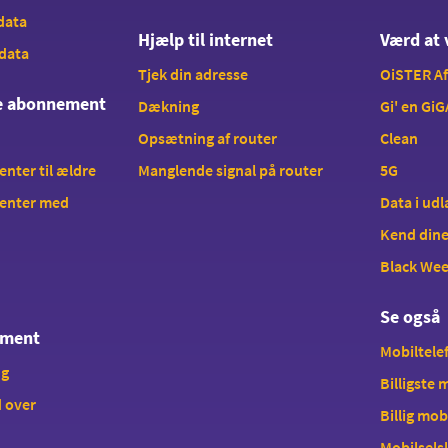
 data
Hjælp til internet
Værd at 
 data
Tjek din adresse
OiSTER A
te abonnement
Dækning
Gi' en GiG
Opsætning af router
Clean
ter til ældre
Manglende signal på router
5G
enter med
Data i ud
Kend dine
Black We
Se også
ement
Mobiltelef
ng
Billigste
 over
Billig mob
Mobilsels