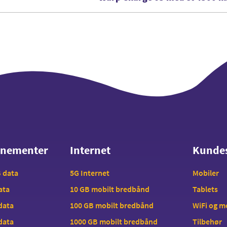
nnementer
Internet
Kunde
nnementer
Internet
Kunde
B data
5G Internet
Mobiler
data
10 GB mobilt bredbånd
Tablets
 data
100 GB mobilt bredbånd
WiFi og 
 data
1000 GB mobilt bredbånd
Tilbehør