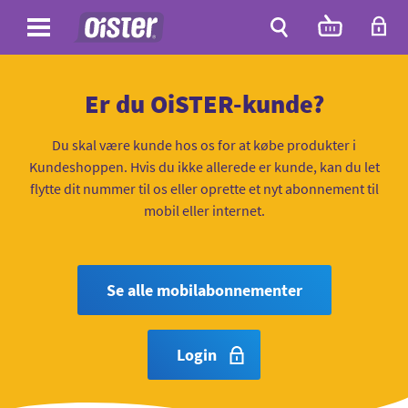
Site
Antal
varer
i
Site
kurven:
Søg
Er du OiSTER-kunde?
Du skal være kunde hos os for at købe produkter i
Kundeshoppen. Hvis du ikke allerede er kunde, kan du let
flytte dit nummer til os eller oprette et nyt abonnement til
mobil eller internet.
Se alle mobilabonnementer
Login