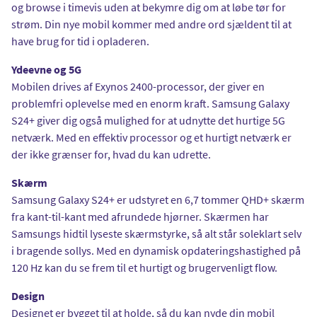
og browse i timevis uden at bekymre dig om at løbe tør for
strøm. Din nye mobil kommer med andre ord sjældent til at
have brug for tid i opladeren.
Ydeevne og 5G
Mobilen drives af Exynos 2400-processor, der giver en
problemfri oplevelse med en enorm kraft. Samsung Galaxy
S24+ giver dig også mulighed for at udnytte det hurtige 5G
netværk. Med en effektiv processor og et hurtigt netværk er
der ikke grænser for, hvad du kan udrette.
Skærm
Samsung Galaxy S24+ er udstyret en 6,7 tommer QHD+ skærm
fra kant-til-kant med afrundede hjørner. Skærmen har
Samsungs hidtil lyseste skærmstyrke, så alt står soleklart selv
i bragende sollys. Med en dynamisk opdateringshastighed på
120 Hz kan du se frem til et hurtigt og brugervenligt flow.
Design
Designet er bygget til at holde, så du kan nyde din mobil