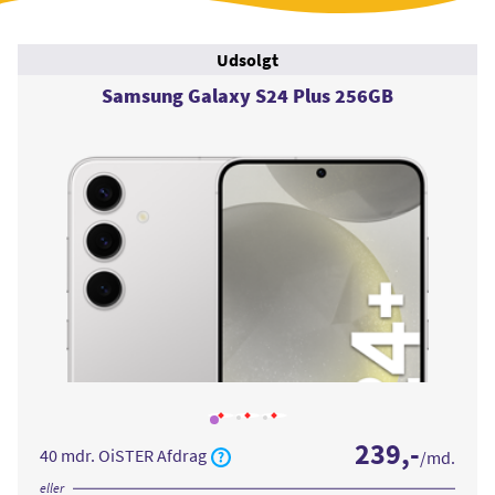
Udsolgt
Samsung Galaxy S24 Plus 256GB
Læs
Læs
Læs
mere
mere
mere
239
,-
om
om
om
40 mdr. OiSTER Afdrag
/md.
Samsung
Samsung
Samsung
Galaxy
Galaxy
Galaxy
S24
S24
S24
eller