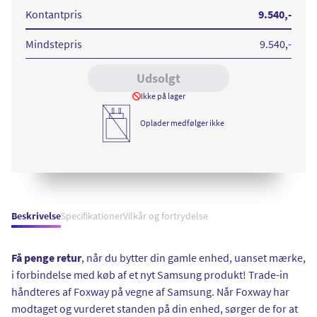
Plus
Plus
Plus
256GB
256GB
256GB
Kontantpris
9.540
,-
Gray
Black
Violet
Mindstepris
9.540
,-
Udsolgt
Ikke på lager
Oplader medfølger ikke
Beskrivelse
Specifikationer
Vilkår og fortrydelse
Få penge retur
, når du bytter din gamle enhed, uanset mærke,
i forbindelse med køb af et nyt Samsung produkt! Trade-in
håndteres af Foxway på vegne af Samsung. Når Foxway har
modtaget og vurderet standen på din enhed, sørger de for at