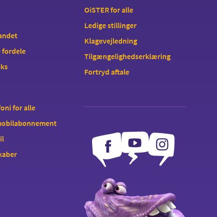
OiSTER for alle
Ledige stillinger
landet
Klagevejledning
 fordele
Tilgængelighedserklæring
eks
Fortryd aftale
oni for alle
 mobilabonnement
il
kaber