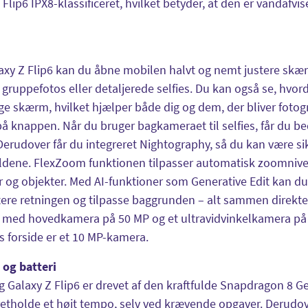
 Flip6 IPX8-klassificeret, hvilket betyder, at den er vandaf
xy Z Flip6 kan du åbne mobilen halvt og nemt justere skærm
il gruppefotos eller detaljerede selfies. Du kan også se, hvo
e skærm, hvilket hjælper både dig og dem, der bliver fotogr
på knappen. Når du bruger bagkameraet til selfies, får du be
Derudover får du integreret Nightography, så du kan være sik
ldene. FlexZoom funktionen tilpasser automatisk zoomniveaue
 og objekter. Med AI-funktioner som Generative Edit kan du 
stere retningen og tilpasse baggrunden – alt sammen direkte
t med hovedkamera på 50 MP og et ultravidvinkelkamera på
 forside er et 10 MP-kamera.
 og batteri
Galaxy Z Flip6 er drevet af den kraftfulde Snapdragon 8 Gen
pretholde et højt tempo, selv ved krævende opgaver. Derudove