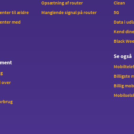
Opsætning af router
Clean
ter til ældre
Manglende signal på router
5G
enter med
Data i ud
Kend dine
Black We
Se også
ement
Mobiltelef
ng
Billigste
 over
Billig mob
Mobilsels
forbrug