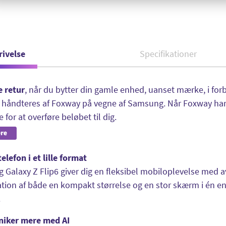
rivelse
Specifikationer
e retur
, når du bytter din gamle enhed, uanset mærke, i fo
n håndteres af Foxway på vegne af Samsung. Når Foxway har
 for at overføre beløbet til dig.
telefon i et lille format
Galaxy Z Flip6 giver dig en fleksibel mobiloplevelse med a
ion af både en kompakt størrelse og en stor skærm i én en
.
iker mere med AI