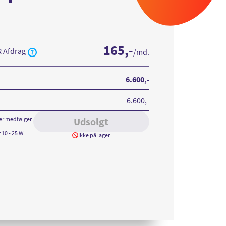
165
,-
R Afdrag
/md.
6.600
,-
6.600
,-
er medfølger
Udsolgt
 10 - 25 W
Ikke på lager