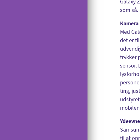
Galaxy Z
OiSTER MobilBetaling
som så.
Log ind på Mit OiSTER
Kamera
Overdragelse
Med Gala
Opsigelse
det er t
udvendig
trykker 
sensor. 
lysforho
personer
ting, ju
udstyre
mobilens
Ydeevne
Samsung 
til at o