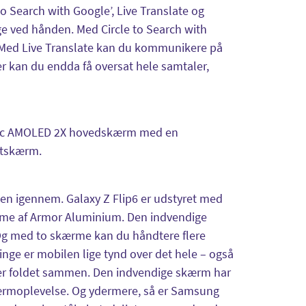
 Search with Google’, Live Translate og
lige ved hånden. Med Circle to Search with
r. Med Live Translate kan du kommunikere på
er kan du endda få oversat hele samtaler,
amic AMOLED 2X hovedskærm med en
ntskærm.
ejen igennem. Galaxy Z Flip6 er udstyret med
mme af Armor Aluminium. Den indvendige
. Og med to skærme kan du håndtere flere
ge er mobilen lige tynd over det hele – også
er foldet sammen. Den indvendige skærm har
rmoplevelse. Og ydermere, så er Samsung