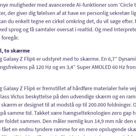
nye muligheder med avancerede AI-funktioner som ’Circle to
ter, der giver dig følelsen af at have en personlig sekretær 
an du enkelt tegne en cirkel omkring det, du vil søge efte
ed sprog og få samtaler oversat i realtid. Og med Interpret
foregår.
l, to skærme
 Galaxy Z Flip6 er udstyret med to skærme. En 6,7” Dyn
ingsfrekvens på 120 Hz og en 3,4” Super AMOLED 60 Hz fro
Galaxy Z Flip6 er fremstillet af hårdføre materialer hele v
 Glass Victus beskyttelse på den udvendige skærm og en ra
 skærm er designet til at modstå op til 200.000 foldninger
på samme tid. Takket være hængselteknologien zero gap hin
 er foldet sammen. Den måler nemlig kun 14,9 mm når den 
 fået en endnu tyndere ramme for en mere opslugende skæ