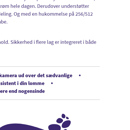
strøm hele dagen. Derudover understøtter
ømdeling. Og med en hukommelse på 256/512
abe.
d. Sikkerhed i flere lag er integreret i både
P kamera ud over det sædvanlige
sistent i din lomme
tere end nogensinde