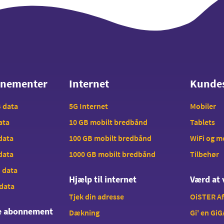
nnementer
Internet
Kunde
nnementer
Internet
Kunde
B data
5G Internet
Mobiler
data
10 GB mobilt bredbånd
Tablets
 data
100 GB mobilt bredbånd
WiFi og 
 data
1000 GB mobilt bredbånd
Tilbehør
B data
Hjælp til internet
Værd at 
 data
Tjek din adresse
OiSTER A
te abonnement
Dækning
Gi' en GiG