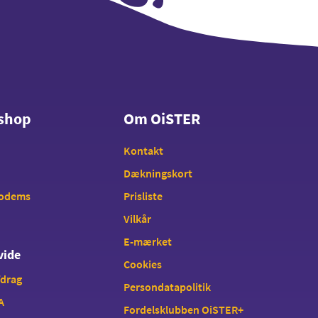
shop
Om OiSTER
shop
Om OiSTER
Kontakt
Dækningskort
modems
Prisliste
Vilkår
E-mærket
vide
Cookies
fdrag
Persondatapolitik
A
Fordelsklubben OiSTER+