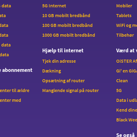
B data
5G Internet
Mobiler
data
10 GB mobilt bredbånd
Tablets
 data
100 GB mobilt bredbånd
WiFi og 
 data
1000 GB mobilt bredbånd
Tilbehør
B data
Hjælp til internet
Værd at 
 data
Tjek din adresse
OiSTER A
te abonnement
Dækning
Gi' en GiG
Opsætning af router
Clean
ter til ældre
Manglende signal på router
5G
enter med
Data i ud
Kend dine
Black We
Se også