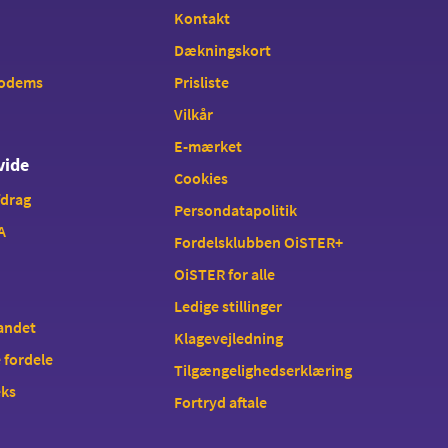
Kontakt
Dækningskort
modems
Prisliste
Vilkår
E-mærket
vide
Cookies
fdrag
Persondatapolitik
A
Fordelsklubben OiSTER+
OiSTER for alle
Ledige stillinger
landet
Klagevejledning
 fordele
Tilgængelighedserklæring
eks
Fortryd aftale