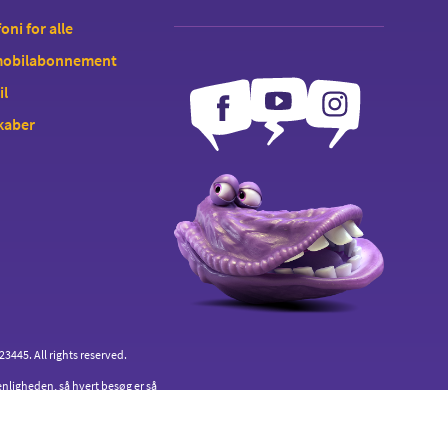
oni for alle
 mobilabonnement
il
kaber
445. All rights reserved.
enligheden, så hvert besøg er så
an du sletter cookies.