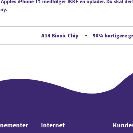
 Apples iPhone 12 medfølger IKKE en oplader. Du skal derf
 ny.
A14 Bionic Chip
50% hurtigere gr
nnementer
Internet
Kunde
nnementer
Internet
Kunde