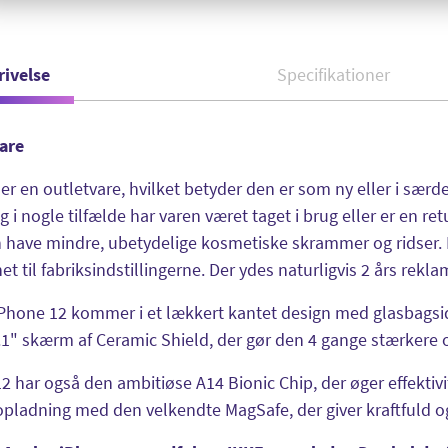
rivelse
Specifikationer
vare
er en outletvare, hvilket betyder den er som ny eller i sæ
g i nogle tilfælde har varen været taget i brug eller er en re
have mindre, ubetydelige kosmetiske skrammer og ridser. 
t til fabriksindstillingerne. Der ydes naturligvis 2 års rekla
Phone 12 kommer i et lækkert kantet design med glasbagside
.1" skærm af Ceramic Shield, der gør den 4 gange stærkere
2 har også den ambitiøse A14 Bionic Chip, der øger effekti
opladning med den velkendte MagSafe, der giver kraftfuld o