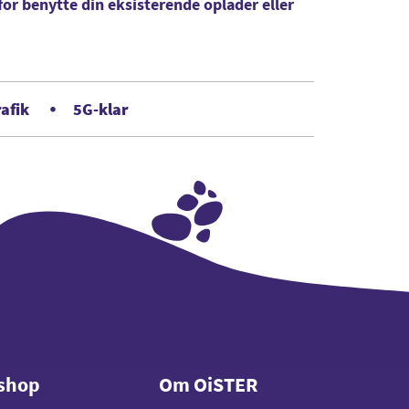
or benytte din eksisterende oplader eller
afik
5G-klar
shop
Om OiSTER
shop
Om OiSTER