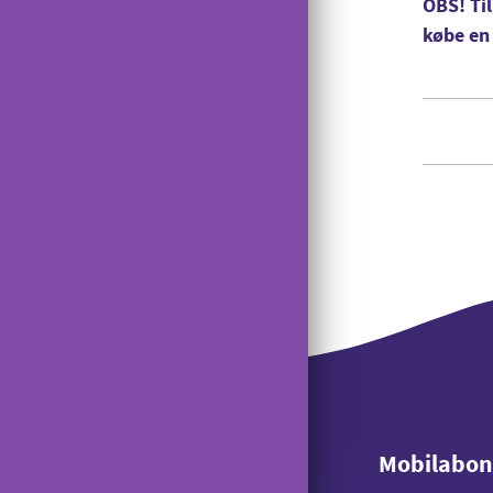
Lånerouter
OBS! Til
Viderestilling
Manglende signal på USB-modem
købe en
Nyt nummer
Banke På
Gi' en GiGA
Reparation
Udelad oplysninger
Saldokontrol
Konferencekald
Tyverispærring
Tilmeld udlandstelefoni
Indholdstakseret SMS
OiSTER MobilBetaling
Log ind på Mit OiSTER
Mobilabo
Overdragelse
Mobilabo
Opsigelse