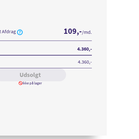
109
,-
R Afdrag
/md.
4.360
,-
4.360
,-
Udsolgt
Ikke på lager