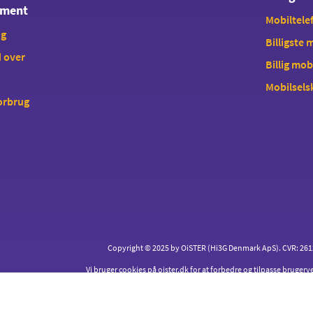
ement
Mobiltelef
ng
Billigste
 over
Billig mob
Mobilsels
forbrug
Copyright © 2025 by OiSTER (Hi3G Denmark ApS). CVR: 26123
Vi bruger cookies på oister.dk for at forbedre og tilpasse brugerv
nemt som muligt for dig.
Læs mere
om cookies og hvord