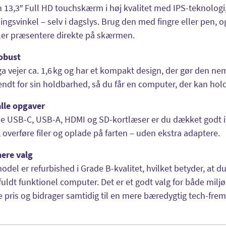
n 13,3″ Full HD touchskærm i høj kvalitet med IPS-teknologi, 
ingsvinkel – selv i dagslys. Brug den med fingre eller pen, og
ler præsentere direkte på skærmen.
robust
a vejer ca. 1,6 kg og har et kompakt design, der gør den ne
endt for sin holdbarhed, så du får en computer, der kan holde 
 alle opgaver
 USB-C, USB-A, HDMI og SD-kortlæser er du dækket godt in
overføre filer og oplade på farten – uden ekstra adaptere.
nere valg
del er refurbished i Grade B-kvalitet, hvilket betyder, at 
uldt funktionel computer. Det er et godt valg for både miljøe
e pris og bidrager samtidig til en mere bæredygtig tech-frem