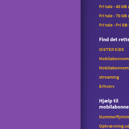
Fri tale - 40 GB
Fri tale - 70 GB
Fri tale - Fri GB
Find det ret
OiSTER KiDS
Mobilabonnemen
Mobilabonnem
streaming
Erhverv
Hjælp til
mobilabonn
Nummerflytni
Opkrævning ud