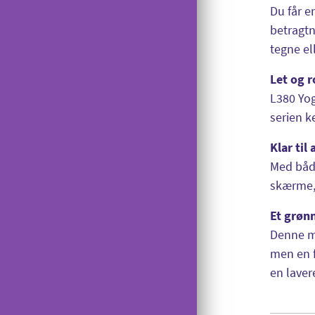
Gi' en GiGA
Du får e
Reparation
betragtn
Udelad oplysninger
tegne el
Saldokontrol
Let og 
Konferencekald
L380 Yog
Tyverispærring
serien k
Tilmeld udlandstelefoni
Klar til
Indholdstakseret SMS
Med både
skærme, 
OiSTER MobilBetaling
Et grøn
Log ind på Mit OiSTER
Denne mo
Overdragelse
men en f
Opsigelse
en laver