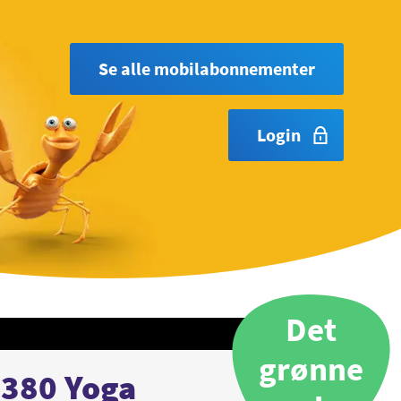
Se alle mobilabonnementer
Login
Det
grønne
L380 Yoga