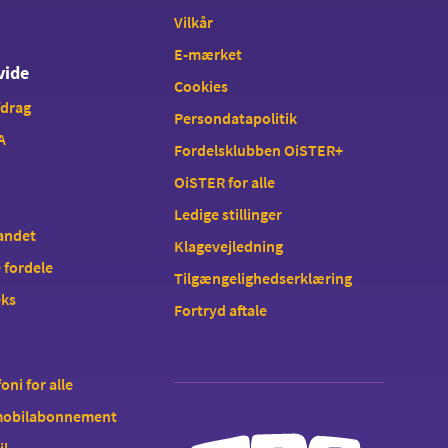
Vilkår
E-mærket
vide
Cookies
fdrag
Persondatapolitik
A
Fordelsklubben OiSTER+
OiSTER for alle
Ledige stillinger
landet
Klagevejledning
 fordele
Tilgængelighedserklæring
eks
Fortryd aftale
oni for alle
 mobilabonnement