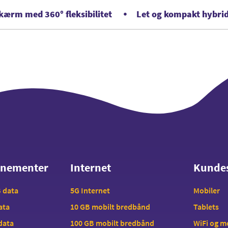
kærm med 360° fleksibilitet
Let og kompakt hybri
nnementer
Internet
Kunde
nnementer
Internet
Kunde
B data
5G Internet
Mobiler
data
10 GB mobilt bredbånd
Tablets
 data
100 GB mobilt bredbånd
WiFi og 