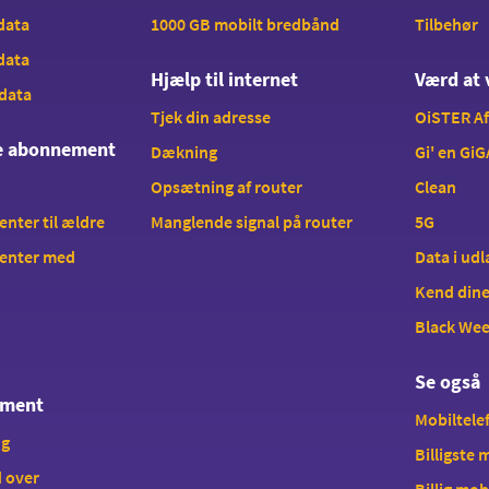
 data
1000 GB mobilt bredbånd
Tilbehør
 data
Hjælp til internet
Værd at 
 data
Tjek din adresse
OiSTER A
te abonnement
Dækning
Gi' en GiG
Opsætning af router
Clean
ter til ældre
Manglende signal på router
5G
enter med
Data i ud
Kend dine
Black We
Se også
ement
Mobiltelef
ng
Billigste
 over