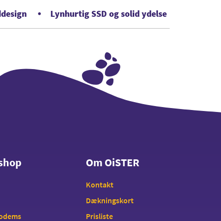
ddesign
Lynhurtig SSD og solid ydelse
shop
Om OiSTER
shop
Om OiSTER
Kontakt
Dækningskort
modems
Prisliste