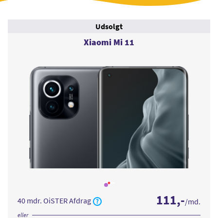
Udsolgt
Xiaomi Mi 11
Læs
mere
111
,-
om
40 mdr. OiSTER Afdrag
/md.
Xiaomi
Mi
11
eller