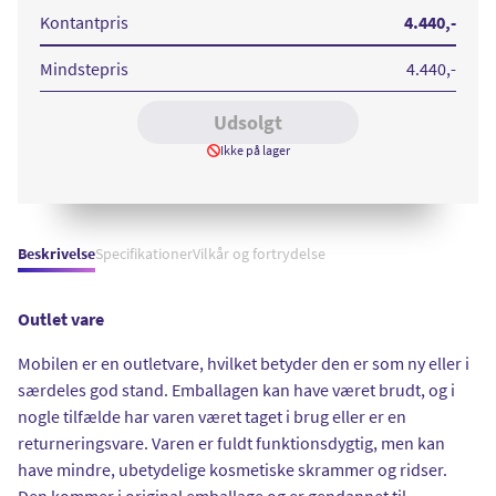
Midnight
Gray
Kontantpris
4.440
,-
Mindstepris
4.440
,-
Udsolgt
Ikke på lager
Beskrivelse
Specifikationer
Vilkår og fortrydelse
Outlet vare
Mobilen er en outletvare, hvilket betyder den er som ny eller i
særdeles god stand. Emballagen kan have været brudt, og i
nogle tilfælde har varen været taget i brug eller er en
returneringsvare. Varen er fuldt funktionsdygtig, men kan
have mindre, ubetydelige kosmetiske skrammer og ridser.
Den kommer i original emballage og er gendannet til