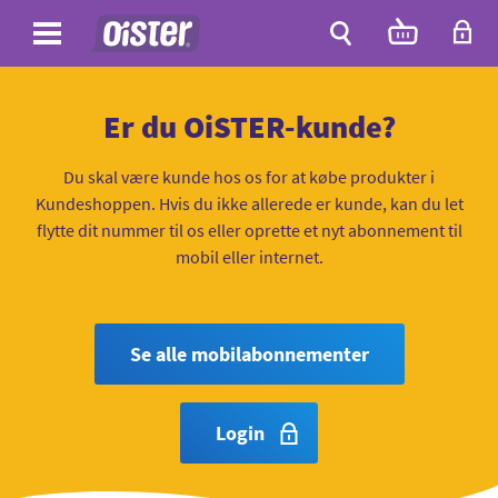
Site
Antal
varer
i
Site
kurven:
Søg
Er du OiSTER-kunde?
Du skal være kunde hos os for at købe produkter i
Kundeshoppen. Hvis du ikke allerede er kunde, kan du let
flytte dit nummer til os eller oprette et nyt abonnement til
mobil eller internet.
Se alle mobilabonnementer
Login