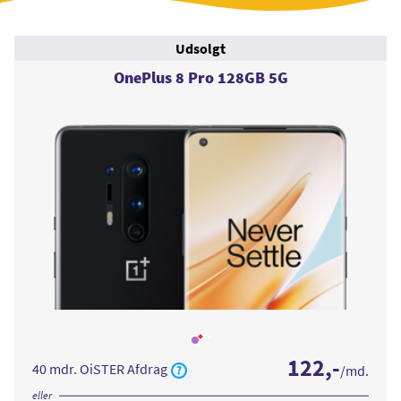
Udsolgt
OnePlus 8 Pro 128GB 5G
Læs
mere
122
,-
om
40 mdr. OiSTER Afdrag
/md.
OnePlus
8
Pro
eller