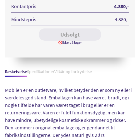
128GB
5G
Kontantpris
4.880
,-
DS
Black
Mindstepris
4.880
,-
Udsolgt
Ikke på lager
Beskrivelse
Specifikationer
Vilkår og fortrydelse
Mobilen er en outletvare, hvilket betyder den er som ny eller i
særdeles god stand. Emballagen kan have været brudt, og i
nogle tilfælde har varen været taget i brug eller er en
returneringsvare. Varen er fuldt funktionsdygtig, men kan
have mindre, ubetydelige kosmetiske skrammer og ridser.
Den kommer i original emballage og er gendannet til
fabriksindstillingerne. Der ydes naturligvis 2 års