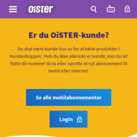
Site
Antal
varer
i
Site
kurven:
Søg
Er du OiSTER-kunde?
Du skal være kunde hos os for at købe produkter i
Kundeshoppen. Hvis du ikke allerede er kunde, kan du let
flytte dit nummer til os eller oprette et nyt abonnement til
mobil eller internet.
Se alle mobilabonnementer
Login