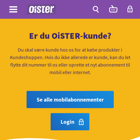
Site
Antal
varer
i
Site
kurven:
Søg
Er du OiSTER-kunde?
Du skal være kunde hos os for at købe produkter i
Kundeshoppen. Hvis du ikke allerede er kunde, kan du let
flytte dit nummer til os eller oprette et nyt abonnement til
mobil eller internet.
Se alle mobilabonnementer
Login