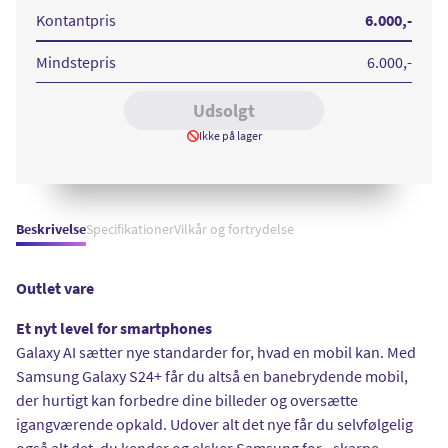
Plus
512GB
Kontantpris
6.000
,-
Black
Mindstepris
6.000
,-
Udsolgt
Ikke på lager
Beskrivelse
Specifikationer
Vilkår og fortrydelse
Outlet vare
Et nyt level for smartphones
Galaxy AI sætter nye standarder for, hvad en mobil kan. Med
Samsung Galaxy S24+ får du altså en banebrydende mobil,
der hurtigt kan forbedre dine billeder og oversætte
igangværende opkald. Udover alt det nye får du selvfølgelig
også alt det, du kender og elsker Samsung for - skarpe