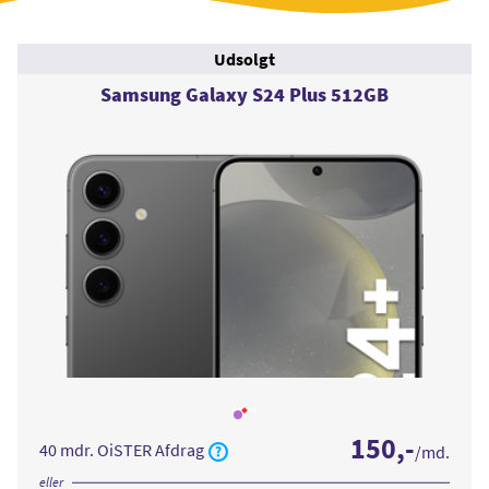
Udsolgt
Samsung Galaxy S24 Plus 512GB
Læs
mere
150
,-
om
40 mdr. OiSTER Afdrag
/md.
Samsung
Galaxy
S24
eller