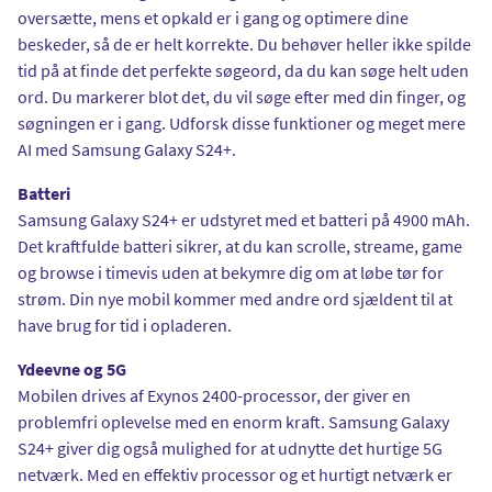
oversætte, mens et opkald er i gang og optimere dine
beskeder, så de er helt korrekte. Du behøver heller ikke spilde
tid på at finde det perfekte søgeord, da du kan søge helt uden
ord. Du markerer blot det, du vil søge efter med din finger, og
søgningen er i gang. Udforsk disse funktioner og meget mere
AI med Samsung Galaxy S24+.
Batteri
Samsung Galaxy S24+ er udstyret med et batteri på 4900 mAh.
Det kraftfulde batteri sikrer, at du kan scrolle, streame, game
og browse i timevis uden at bekymre dig om at løbe tør for
strøm. Din nye mobil kommer med andre ord sjældent til at
have brug for tid i opladeren.
Ydeevne og 5G
Mobilen drives af Exynos 2400-processor, der giver en
problemfri oplevelse med en enorm kraft. Samsung Galaxy
S24+ giver dig også mulighed for at udnytte det hurtige 5G
netværk. Med en effektiv processor og et hurtigt netværk er