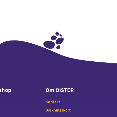
shop
Om OiSTER
shop
Om OiSTER
Kontakt
Dækningskort