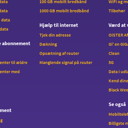
 data
100 GB mobilt bredbånd
WiFi og 
 data
1000 GB mobilt bredbånd
Tilbehør
B data
Hjælp til internet
Værd at 
 data
Tjek din adresse
OiSTER A
te abonnement
Dækning
Gi' en GiG
Opsætning af router
Clean
ter til ældre
Manglende signal på router
5G
enter med
Data i ud
Kend dine
Black We
Se også
ement
Mobiltelef
ng
Billigste