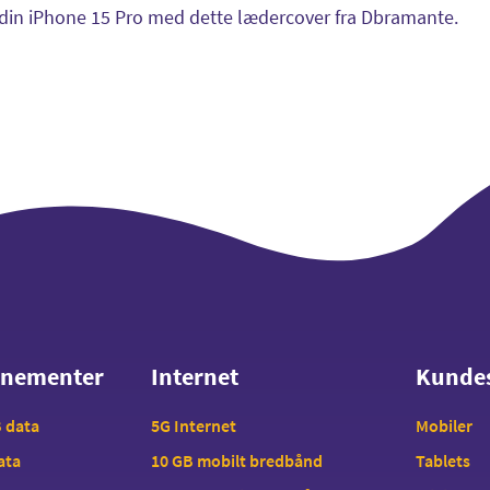
din iPhone 15 Pro med dette lædercover fra Dbramante.
nnementer
Internet
Kunde
nnementer
Internet
Kunde
B data
5G Internet
Mobiler
data
10 GB mobilt bredbånd
Tablets