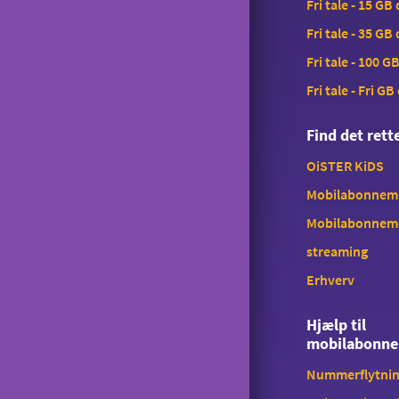
Fri tale - 15 GB
Saldokontrol
Fri tale - 35 GB
Konferencekald
Fri tale - 100 G
Tyverispærring
Fri tale - Fri GB
Tilmeld udlandstelefoni
Find det ret
Indholdstakseret SMS
OiSTER KiDS
OiSTER MobilBetaling
Mobilabonnemen
Log ind på Mit OiSTER
Mobilabonnem
Overdragelse
streaming
Opsigelse
Erhverv
Hjælp til
mobilabonn
Nummerflytni