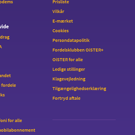
modems
Prisliste
Vilkår
E-mærket
vide
Cookies
fdrag
Persondatapolitik
A
Fordelsklubben OiSTER+
OiSTER for alle
Ledige stillinger
landet
Klagevejledning
 fordele
Tilgængelighedserklæring
eks
Fortryd aftale
oni for alle
 mobilabonnement