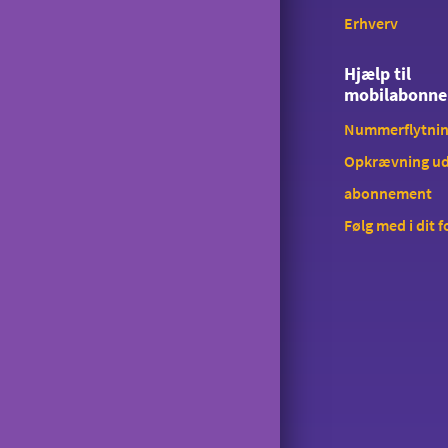
Saldokontrol
Erhverv
Konferencekald
Hjælp til
Tyverispærring
mobilabonn
Tilmeld udlandstelefoni
Nummerflytni
Opkrævning ud
Indholdstakseret SMS
abonnement
OiSTER MobilBetaling
Følg med i dit 
Log ind på Mit OiSTER
Overdragelse
Opsigelse