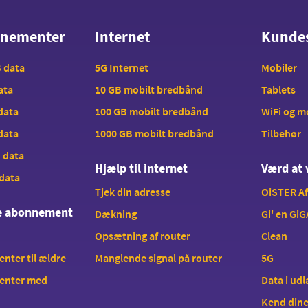
nnementer
Internet
Kunde
nnementer
Internet
Kunde
B data
5G Internet
Mobiler
data
10 GB mobilt bredbånd
Tablets
 data
100 GB mobilt bredbånd
WiFi og 
 data
1000 GB mobilt bredbånd
Tilbehør
B data
Hjælp til internet
Værd at 
 data
Tjek din adresse
OiSTER A
te abonnement
Dækning
Gi' en GiG
Opsætning af router
Clean
ter til ældre
Manglende signal på router
5G
enter med
Data i ud
Kend dine