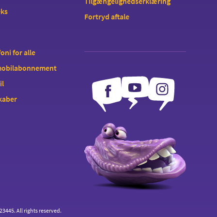
Tilgængelighedserklæring
eks
Fortryd aftale
oni for alle
 mobilabonnement
il
kaber
445. All rights reserved.