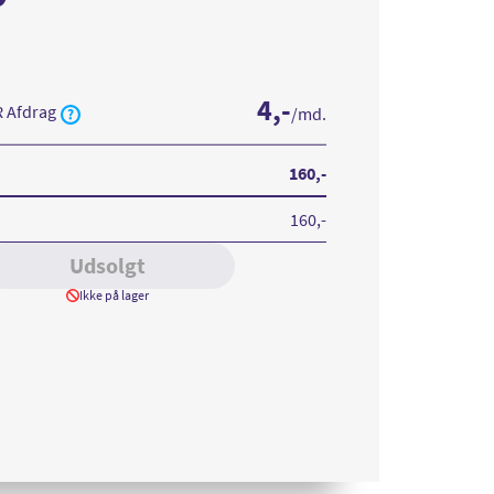
4
,-
R Afdrag
/md.
160
,-
160
,-
Udsolgt
Ikke på lager