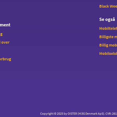
Black We
Se også
ement
Mobiltelef
ng
Billigste
 over
Billig mob
Mobilsels
forbrug
Copyright © 2025 by OiSTER (Hi3G Denmark ApS). CVR: 26123