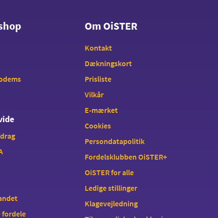
shop
Om OiSTER
shop
Om OiSTER
Kontakt
Dækningskort
modems
Prisliste
Vilkår
E-mærket
vide
Cookies
fdrag
Persondatapolitik
A
Fordelsklubben OiSTER+
OiSTER for alle
Ledige stillinger
landet
Klagevejledning
 fordele