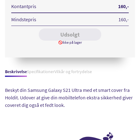
S21
S21
S21
Ultra
Ultra
Ultra
Kontantpris
160
,-
Cover
Cover
Cover
Black
Pink
Taupe
Blush
Mindstepris
160
,-
Udsolgt
Ikke på lager
Beskrivelse
Specifikationer
Vilkår og fortrydelse
Beskyt din Samsung Galaxy S21 Ultra med et smart cover fra
Holdit. Udover at give din mobiltelefon ekstra sikkerhed giver
coveret dig også et fedt look.