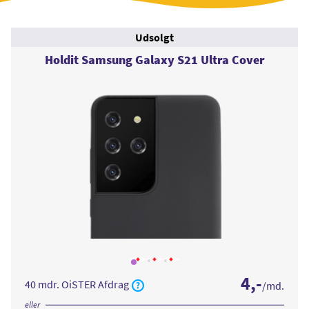
Udsolgt
Holdit Samsung Galaxy S21 Ultra Cover
Læs
Læs
Læs
mere
mere
mere
4
,-
om
om
om
40 mdr. OiSTER Afdrag
/md.
Holdit
Holdit
Holdit
Samsung
Samsung
Samsung
Galaxy
Galaxy
Galaxy
eller