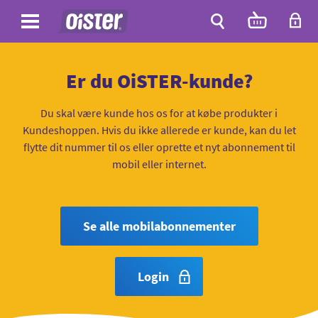
Site
Antal
varer
i
Site
kurven:
Søg
Er du OiSTER-kunde?
Du skal være kunde hos os for at købe produkter i
Kundeshoppen. Hvis du ikke allerede er kunde, kan du let
flytte dit nummer til os eller oprette et nyt abonnement til
mobil eller internet.
Se alle mobilabonnementer
Login