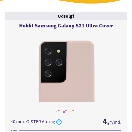
Udsolgt
Holdit Samsung Galaxy S21 Ultra Cover
Læs
Læs
Læs
mere
mere
mere
4
,-
om
om
om
40 mdr. OiSTER Afdrag
/md.
Holdit
Holdit
Holdit
Samsung
Samsung
Samsung
Galaxy
Galaxy
Galaxy
eller