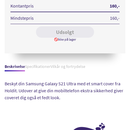
S21
S21
S21
Ultra
Ultra
Ultra
Kontantpris
160
,-
Cover
Cover
Cover
Black
Pink
Taupe
Blush
Mindstepris
160
,-
Udsolgt
Ikke på lager
Beskrivelse
Specifikationer
Vilkår og fortrydelse
Beskyt din Samsung Galaxy S21 Ultra med et smart cover fra
Holdit. Udover at give din mobiltelefon ekstra sikkerhed giver
coveret dig også et fedt look.