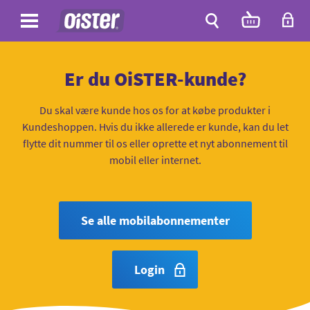
Site
Antal
varer
i
Site
kurven:
Søg
Er du OiSTER-kunde?
Du skal være kunde hos os for at købe produkter i
Kundeshoppen. Hvis du ikke allerede er kunde, kan du let
flytte dit nummer til os eller oprette et nyt abonnement til
mobil eller internet.
Se alle mobilabonnementer
Login