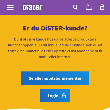
Site
Antal
varer
i
Site
kurven:
Søg
Er du OiSTER-kunde?
Du skal være kunde hos os for at købe produkter i
Kundeshoppen. Hvis du ikke allerede er kunde, kan du let
flytte dit nummer til os eller oprette et nyt abonnement til
mobil eller internet.
Se alle mobilabonnementer
Login