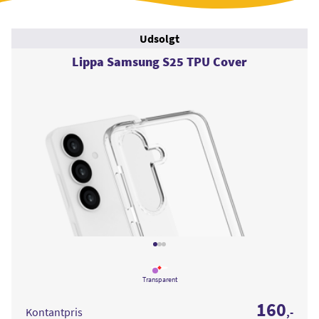
Udsolgt
Lippa Samsung S25 TPU Cover
Læs
mere
Transparent
om
Lippa
160
Samsung
Kontantpris
,-
S25