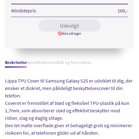
TPU
Cover
Transparent
Mindstepris
160
,-
Udsolgt
Ikke på lager
Beskrivelse
Specifikationer
Vilkår og fortrydelse
Lippa TPU Cover til Samsung Galaxy S25 er udviklet til dig, der
ønsker et diskret, men pålideligt beskyttelsescover til din
telefon.
Coveret er fremstillet af blød og fleksibel TPU-plastik på kun
1,7mm, som absorberer stød og effektivt beskytter mod
ridser, slag og daglig slitage.
Den let matte overflade giver et behageligt greb og minimerer
risikoen for, at telefonen glider ud af hånden.