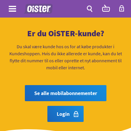
Site
Antal
varer
i
Site
kurven:
Søg
Er du OiSTER-kunde?
Du skal være kunde hos os for at købe produkter i
Kundeshoppen. Hvis du ikke allerede er kunde, kan du let
flytte dit nummer til os eller oprette et nyt abonnement til
mobil eller internet.
Se alle mobilabonnementer
Login