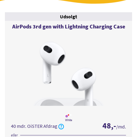
Udsolgt
AirPods 3rd gen with Lightning Charging Case
Læs
mere
White
48
,-
om
40 mdr. OiSTER Afdrag
/md.
AirPods
3rd
gen
eller