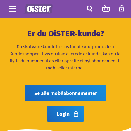
Site
Antal
varer
i
Site
kurven:
Søg
Er du OiSTER-kunde?
Du skal være kunde hos os for at købe produkter i
Kundeshoppen. Hvis du ikke allerede er kunde, kan du let
flytte dit nummer til os eller oprette et nyt abonnement til
mobil eller internet.
Se alle mobilabonnementer
Login