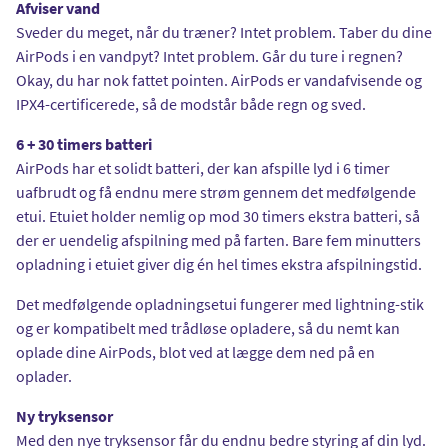
Afviser vand
Sveder du meget, når du træner? Intet problem. Taber du dine
AirPods i en vandpyt? Intet problem. Går du ture i regnen?
Okay, du har nok fattet pointen. AirPods er vandafvisende og
IPX4-certificerede, så de modstår både regn og sved.
6 + 30 timers batteri
AirPods har et solidt batteri, der kan afspille lyd i 6 timer
uafbrudt og få endnu mere strøm gennem det medfølgende
etui. Etuiet holder nemlig op mod 30 timers ekstra batteri, så
der er uendelig afspilning med på farten. Bare fem minutters
opladning i etuiet giver dig én hel times ekstra afspilningstid.
Det medfølgende opladningsetui fungerer med lightning-stik
og er kompatibelt med trådløse opladere, så du nemt kan
oplade dine AirPods, blot ved at lægge dem ned på en
oplader.
Ny tryksensor
Med den nye tryksensor får du endnu bedre styring af din lyd.