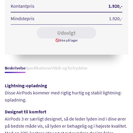
with
Lightning
Kontantpris
1.920
,-
Charging
Case
Mindstepris
1.920
,-
Udsolgt
Ikke på lager
Beskrivelse
Specifikationer
Vilkår og fortrydelse
Lightning-opladning
Disse AirPods kommer med rigtig hurtig og stabil lightning-
opladning.
Designet til komfort
AirPods 3 er særligt designet, så de leder lyden ind i dine ører
på bedste måde vis, så lyden er behagelig og i højeste kvalitet.
Med en 33% kortere stav og et nyt rundere design føles