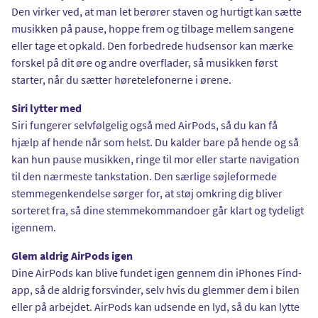
Den virker ved, at man let berører staven og hurtigt kan sætte
musikken på pause, hoppe frem og tilbage mellem sangene
eller tage et opkald. Den forbedrede hudsensor kan mærke
forskel på dit øre og andre overflader, så musikken først
starter, når du sætter høretelefonerne i ørene.
Siri lytter med
Siri fungerer selvfølgelig også med AirPods, så du kan få
hjælp af hende når som helst. Du kalder bare på hende og så
kan hun pause musikken, ringe til mor eller starte navigation
til den nærmeste tankstation. Den særlige søjleformede
stemmegenkendelse sørger for, at støj omkring dig bliver
sorteret fra, så dine stemmekommandoer går klart og tydeligt
igennem.
Glem aldrig AirPods igen
Dine AirPods kan blive fundet igen gennem din iPhones Find-
app, så de aldrig forsvinder, selv hvis du glemmer dem i bilen
eller på arbejdet. AirPods kan udsende en lyd, så du kan lytte