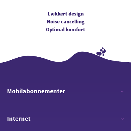
Lækkert design
Noise cancelling
Optimal komfort
Mobilabonnementer
12 timer - 12 GB data
Internet
Fri tale - 8 GB data
Fri tale - 15 GB data