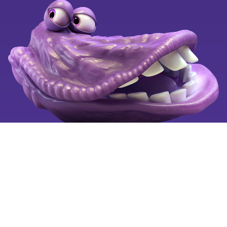
Kend dine fordele
OiSTER for alle
Black Weeks
Ledige stillinger
Klagevejledning
Se også
Tilgængelighedserklæring
Mobiltelefoni for alle
Fortryd aftale
Billigste mobilabonnement
Billig mobil
Mobilselskaber
Copyright © 2025 by OiSTER (Hi3G Denmark ApS). CVR:
26123445. All rights reserved.
Vi bruger cookies på oister.dk for at forbedre og tilpasse
brugervenligheden, så hvert besøg er så nemt som muligt for
dig.
Læs mere
om cookies og hvordan du sletter cookies.