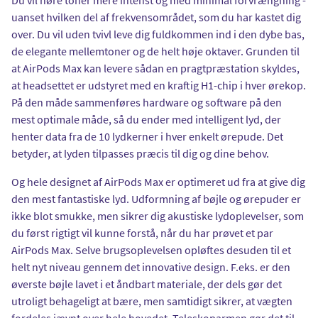
uanset hvilken del af frekvensområdet, som du har kastet dig
over. Du vil uden tvivl leve dig fuldkommen ind i den dybe bas,
de elegante mellemtoner og de helt høje oktaver. Grunden til
at AirPods Max kan levere sådan en pragtpræstation skyldes,
at headsettet er udstyret med en kraftig H1-chip i hver ørekop.
På den måde sammenføres hardware og software på den
mest optimale måde, så du ender med intelligent lyd, der
henter data fra de 10 lydkerner i hver enkelt ørepude. Det
betyder, at lyden tilpasses præcis til dig og dine behov.
Og hele designet af AirPods Max er optimeret ud fra at give dig
den mest fantastiske lyd. Udformning af bøjle og ørepuder er
ikke blot smukke, men sikrer dig akustiske lydoplevelser, som
du først rigtigt vil kunne forstå, når du har prøvet et par
AirPods Max. Selve brugsoplevelsen opløftes desuden til et
helt nyt niveau gennem det innovative design. F.eks. er den
øverste bøjle lavet i et åndbart materiale, der dels gør det
utroligt behageligt at bære, men samtidigt sikrer, at vægten
fordeles jævnt over hele hovedet. Teleskoparmen gør det til