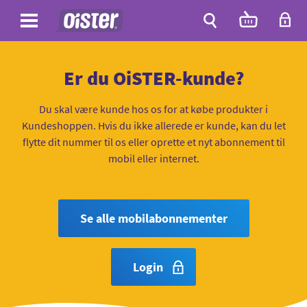
Site
Antal
varer
i
Site
kurven:
Søg
Er du OiSTER-kunde?
Du skal være kunde hos os for at købe produkter i
Kundeshoppen. Hvis du ikke allerede er kunde, kan du let
flytte dit nummer til os eller oprette et nyt abonnement til
mobil eller internet.
Se alle mobilabonnementer
Login