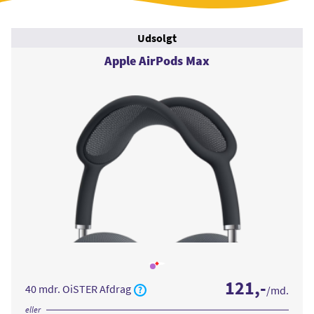
Udsolgt
Apple AirPods Max
Læs
mere
121
,-
om
40 mdr. OiSTER Afdrag
/md.
Apple
AirPods
Max
eller