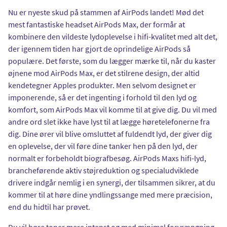
Nu er nyeste skud på stammen af AirPods landet! Mød det
mest fantastiske headset AirPods Max, der formår at
kombinere den vildeste lydoplevelse i hifi-kvalitet med alt det,
der igennem tiden har gjort de oprindelige AirPods så
populære. Det første, som du lægger mærke til, når du kaster
øjnene mod AirPods Max, er det stilrene design, der altid
kendetegner Apples produkter. Men selvom designet er
imponerende, så er det ingenting i forhold til den lyd og
komfort, som AirPods Max vil komme til at give dig. Du vil med
andre ord slet ikke have lyst til at lægge høretelefonerne fra
dig. Dine ører vil blive omsluttet af fuldendt lyd, der giver dig
en oplevelse, der vil føre dine tanker hen på den lyd, der
normalt er forbeholdt biografbesøg. AirPods Maxs hifi-lyd,
brancheførende aktiv støjreduktion og specialudviklede
drivere indgår nemlig i en synergi, der tilsammen sikrer, at du
kommer til at høre dine yndlingssange med mere præcision,
end du hidtil har prøvet.
Du vil høre toner mere intenst og med minimal forvrængning -