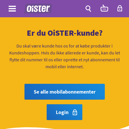
Site
Antal
varer
i
Site
kurven:
Søg
Er du OiSTER-kunde?
Du skal være kunde hos os for at købe produkter i
Kundeshoppen. Hvis du ikke allerede er kunde, kan du let
flytte dit nummer til os eller oprette et nyt abonnement til
mobil eller internet.
Se alle mobilabonnementer
Login