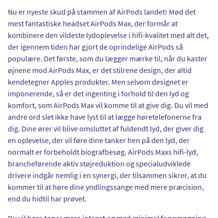
Nu er nyeste skud på stammen af AirPods landet! Mød det
mest fantastiske headset AirPods Max, der formår at
kombinere den vildeste lydoplevelse i hifi-kvalitet med alt det,
der igennem tiden har gjort de oprindelige AirPods så
populære. Det første, som du lægger mærke til, når du kaster
øjnene mod AirPods Max, er det stilrene design, der altid
kendetegner Apples produkter. Men selvom designet er
imponerende, så er det ingenting i forhold til den lyd og
komfort, som AirPods Max vil komme til at give dig. Du vil med
andre ord slet ikke have lyst til at lægge høretelefonerne fra
dig. Dine ører vil blive omsluttet af fuldendt lyd, der giver dig
en oplevelse, der vil føre dine tanker hen på den lyd, der
normalt er forbeholdt biografbesøg. AirPods Maxs hifi-lyd,
brancheførende aktiv støjreduktion og specialudviklede
drivere indgår nemlig i en synergi, der tilsammen sikrer, at du
kommer til at høre dine yndlingssange med mere præcision,
end du hidtil har prøvet.
Du vil høre toner mere intenst og med minimal forvrængning -