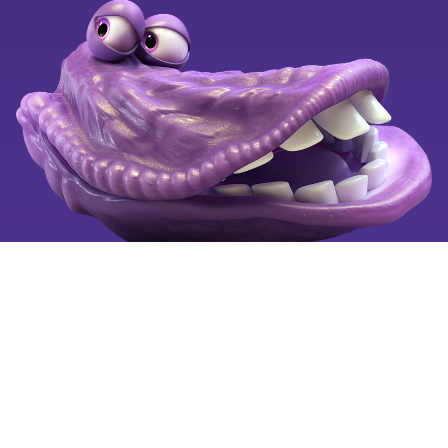
Kend dine fordele
OiSTER for alle
Black Weeks
Ledige stillinger
Klagevejledning
Se også
Tilgængelighedserklæring
Mobiltelefoni for alle
Fortryd aftale
Billigste mobilabonnement
Billig mobil
Mobilselskaber
Copyright © 2025 by OiSTER (Hi3G Denmark ApS). CVR:
26123445. All rights reserved.
Vi bruger cookies på oister.dk for at forbedre og tilpasse
brugervenligheden, så hvert besøg er så nemt som muligt for
dig.
Læs mere
om cookies og hvordan du sletter cookies.