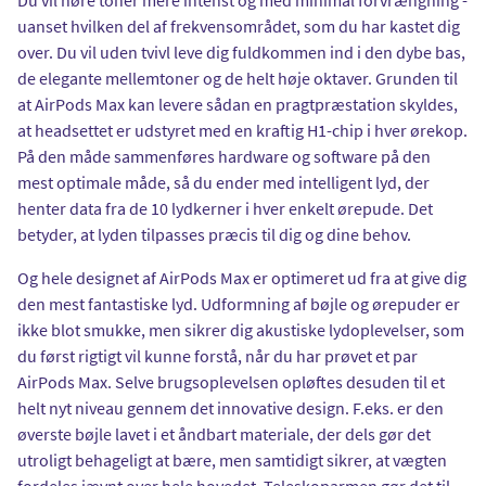
uanset hvilken del af frekvensområdet, som du har kastet dig
over. Du vil uden tvivl leve dig fuldkommen ind i den dybe bas,
de elegante mellemtoner og de helt høje oktaver. Grunden til
at AirPods Max kan levere sådan en pragtpræstation skyldes,
at headsettet er udstyret med en kraftig H1-chip i hver ørekop.
På den måde sammenføres hardware og software på den
mest optimale måde, så du ender med intelligent lyd, der
henter data fra de 10 lydkerner i hver enkelt ørepude. Det
betyder, at lyden tilpasses præcis til dig og dine behov.
Og hele designet af AirPods Max er optimeret ud fra at give dig
den mest fantastiske lyd. Udformning af bøjle og ørepuder er
ikke blot smukke, men sikrer dig akustiske lydoplevelser, som
du først rigtigt vil kunne forstå, når du har prøvet et par
AirPods Max. Selve brugsoplevelsen opløftes desuden til et
helt nyt niveau gennem det innovative design. F.eks. er den
øverste bøjle lavet i et åndbart materiale, der dels gør det
utroligt behageligt at bære, men samtidigt sikrer, at vægten
fordeles jævnt over hele hovedet. Teleskoparmen gør det til