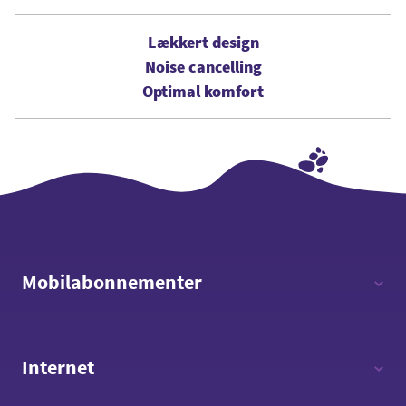
Lækkert design
Noise cancelling
Optimal komfort
Mobilabonnementer
12 timer - 12 GB data
Internet
Fri tale - 8 GB data
Fri tale - 15 GB data