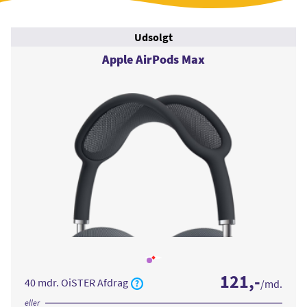
Udsolgt
Apple AirPods Max
Læs
mere
121
,-
om
40 mdr. OiSTER Afdrag
/md.
Apple
AirPods
Max
eller