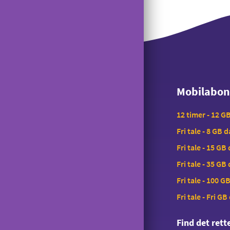
Saldokontrol
Konferencekald
Tyverispærring
Tilmeld udlandstelefoni
Mobilabo
Indholdstakseret SMS
Mobilabo
OiSTER MobilBetaling
12 timer - 12 G
Log ind på Mit OiSTER
Fri tale - 8 GB 
Overdragelse
Fri tale - 15 GB
Opsigelse
Fri tale - 35 GB
Fri tale - 100 G
Fri tale - Fri GB
Find det ret