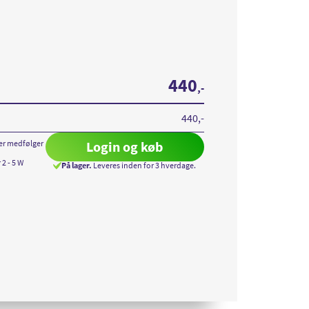
440
,-
440
,-
er medfølger
Login og køb
 2 - 5 W
På lager.
Leveres inden for 3 hverdage.