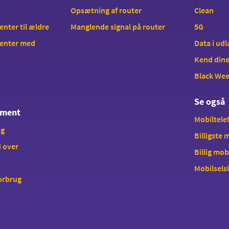
Opsætning af router
Clean
ter til ældre
Manglende signal på router
5G
enter med
Data i ud
Kend dine
Black We
Se også
ement
Mobiltelef
ng
Billigste
 over
Billig mob
Mobilsels
forbrug