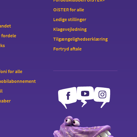
OiSTER for alle
Ledige stillinger
landet
Klagevejledning
 fordele
Tilgængelighedserklæring
eks
Fortryd aftale
oni for alle
 mobilabonnement
il
kaber