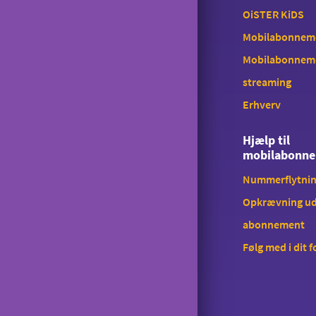
OiSTER KiDS
Mobilabonnemen
Mobilabonnem
streaming
Erhverv
Hjælp til
mobilabonn
Nummerflytni
Opkrævning ud
abonnement
Følg med i dit 