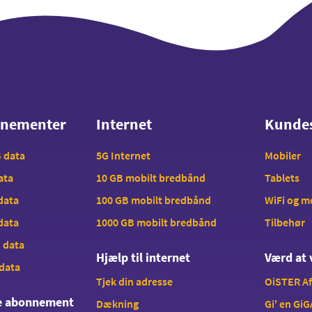
nnementer
Internet
Kunde
nnementer
Internet
Kunde
B data
5G Internet
Mobiler
data
10 GB mobilt bredbånd
Tablets
 data
100 GB mobilt bredbånd
WiFi og 
 data
1000 GB mobilt bredbånd
Tilbehør
B data
Hjælp til internet
Værd at 
 data
Tjek din adresse
OiSTER A
te abonnement
Dækning
Gi' en GiG