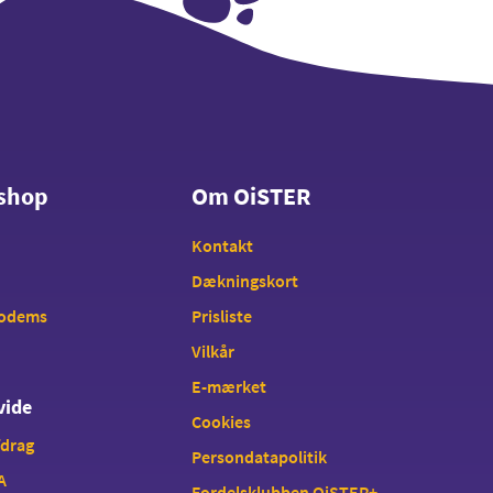
shop
Om OiSTER
shop
Om OiSTER
Kontakt
Dækningskort
modems
Prisliste
Vilkår
E-mærket
vide
Cookies
fdrag
Persondatapolitik
A
Fordelsklubben OiSTER+