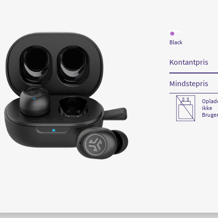
Læs
mere
Black
om
JLab
JBuds
Kontantpris
Mini
True
Wireless
Earbuds
Mindstepris
Black
Oplad
ikke
Bruger