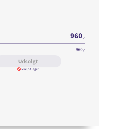
r
960
,-
960
,-
Udsolgt
Ikke på lager