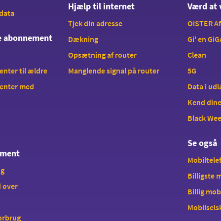
Hjælp til internet
Værd at 
 data
Tjek din adresse
OiSTER A
te abonnement
Dækning
Gi' en GiG
Opsætning af router
Clean
ter til ældre
Manglende signal på router
5G
enter med
Data i ud
Kend dine
Black We
Se også
ement
Mobiltelef
ng
Billigste
 over
Billig mob
Mobilsels
forbrug