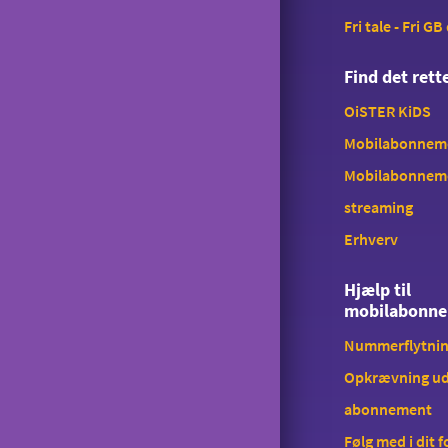
Fri tale - Fri GB
Find det ret
OiSTER KiDS
Mobilabonnemen
Mobilabonnem
streaming
Erhverv
Hjælp til
mobilabonn
Nummerflytni
Opkrævning ud
abonnement
Følg med i dit 