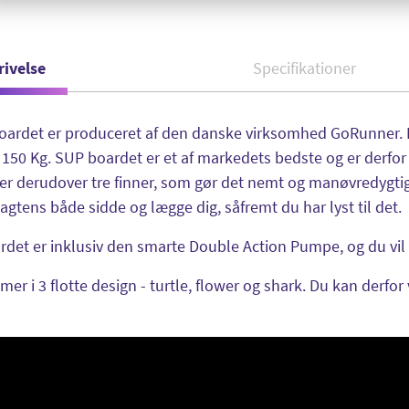
rivelse
Specifikationer
ardet er produceret af den danske virksomhed GoRunner. D
l 150 Kg. SUP boardet er et af markedets bedste og er derfor 
r derudover tre finner, som gør det nemt og manøvredygtig
agtens både sidde og lægge dig, såfremt du har lyst til det.
det er inklusiv den smarte Double Action Pumpe, og du vil de
er i 3 flotte design - turtle, flower og shark. Du kan derfor