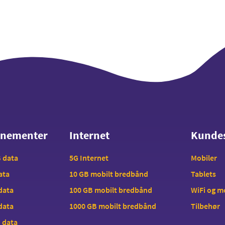
nnementer
Internet
Kunde
nnementer
Internet
Kunde
B data
5G Internet
Mobiler
data
10 GB mobilt bredbånd
Tablets
 data
100 GB mobilt bredbånd
WiFi og 
 data
1000 GB mobilt bredbånd
Tilbehør
B data