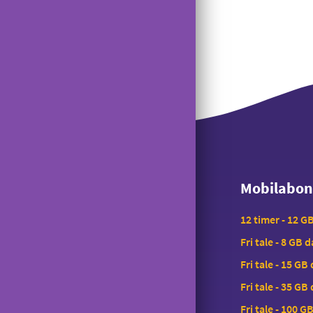
Saldokontrol
Konferencekald
Tyverispærring
Tilmeld udlandstelefoni
Indholdstakseret SMS
OiSTER MobilBetaling
Log ind på Mit OiSTER
Mobilabo
Mobilabo
Overdragelse
Opsigelse
12 timer - 12 G
Fri tale - 8 GB 
Fri tale - 15 GB
Fri tale - 35 GB
Fri tale - 100 G