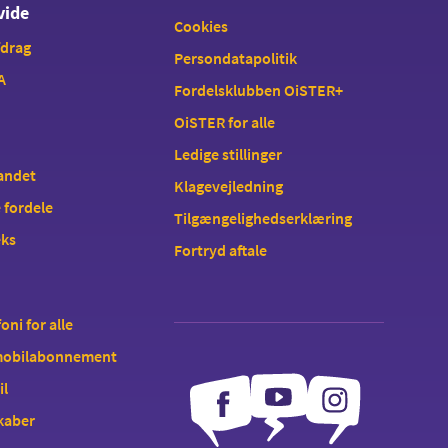
vide
Cookies
fdrag
Persondatapolitik
A
Fordelsklubben OiSTER+
OiSTER for alle
Ledige stillinger
landet
Klagevejledning
 fordele
Tilgængelighedserklæring
eks
Fortryd aftale
oni for alle
 mobilabonnement
il
kaber