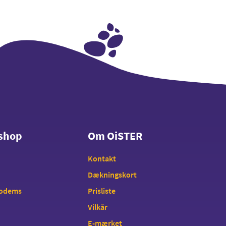
shop
Om OiSTER
shop
Om OiSTER
Kontakt
Dækningskort
modems
Prisliste
Vilkår
E-mærket