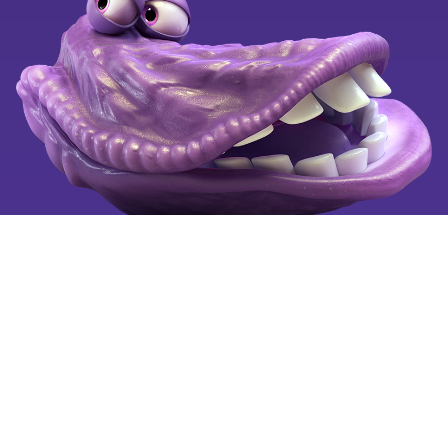
Black Weeks
Ledige stillinger
Klagevejledning
Se også
Tilgængelighedserklæring
Mobiltelefoni for alle
Fortryd aftale
Billigste mobilabonnement
Billig mobil
Mobilselskaber
Copyright © 2025 by OiSTER (Hi3G Denmark ApS). CVR:
26123445. All rights reserved.
Vi bruger cookies på oister.dk for at forbedre og tilpasse
brugervenligheden, så hvert besøg er så nemt som muligt for
dig.
Læs mere
om cookies og hvordan du sletter cookies.