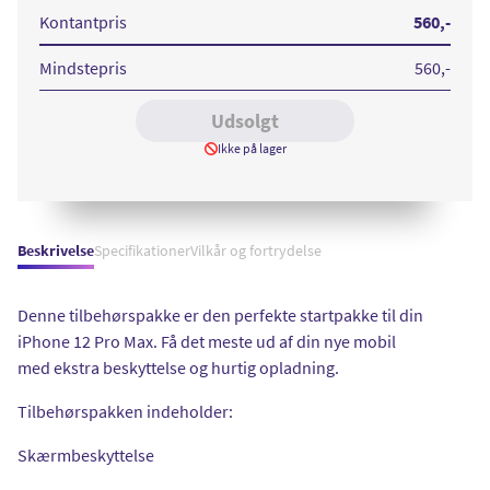
Max
Tilbehørspakke
Kontantpris
560
,-
Mindstepris
560
,-
Udsolgt
Ikke på lager
Beskrivelse
Specifikationer
Vilkår og fortrydelse
Denne tilbehørspakke er den perfekte startpakke til din
iPhone 12 Pro Max. Få det meste ud af din nye mobil
med ekstra beskyttelse og hurtig opladning.
Tilbehørspakken indeholder:
Skærmbeskyttelse