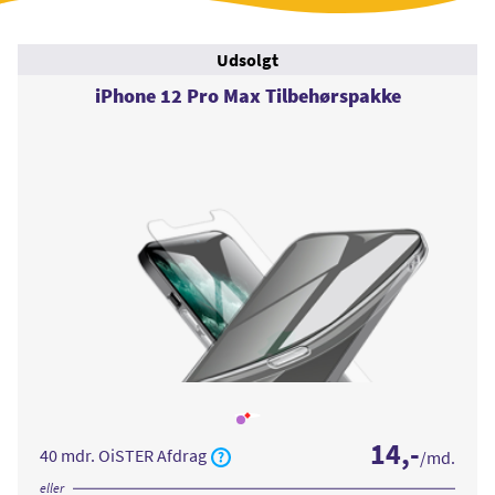
Udsolgt
iPhone 12 Pro Max Tilbehørspakke
Læs
mere
14
,-
om
40 mdr. OiSTER Afdrag
/md.
iPhone
12
Pro
eller