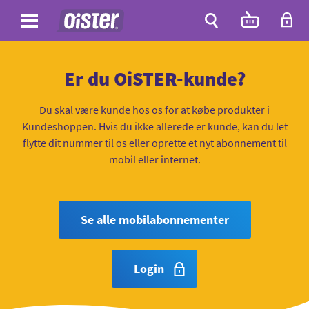
Site
Antal
varer
i
Site
kurven:
Søg
Er du OiSTER-kunde?
Du skal være kunde hos os for at købe produkter i
Kundeshoppen. Hvis du ikke allerede er kunde, kan du let
flytte dit nummer til os eller oprette et nyt abonnement til
mobil eller internet.
Se alle mobilabonnementer
Login