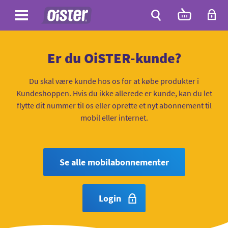
Site
Antal
varer
i
Site
kurven:
Søg
Er du OiSTER-kunde?
Du skal være kunde hos os for at købe produkter i
Kundeshoppen. Hvis du ikke allerede er kunde, kan du let
flytte dit nummer til os eller oprette et nyt abonnement til
mobil eller internet.
Se alle mobilabonnementer
Login