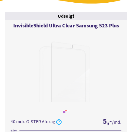
Udsolgt
InvisibleShield Ultra Clear Samsung S23 Plus
Læs
mere
5
,-
om
40 mdr. OiSTER Afdrag
/md.
InvisibleShield
Ultra
Clear
eller