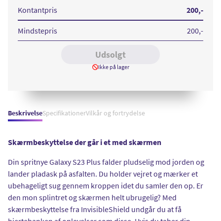
Samsung
S23
Kontantpris
200
,-
Plus
Mindstepris
200
,-
Udsolgt
Ikke på lager
Beskrivelse
Specifikationer
Vilkår og fortrydelse
Skærmbeskyttelse der går i et med skærmen
Din spritnye Galaxy S23 Plus falder pludselig mod jorden og
lander pladask på asfalten. Du holder vejret og mærker et
ubehageligt sug gennem kroppen idet du samler den op. Er
den mon splintret og skærmen helt ubrugelig? Med
skærmbeskyttelse fra InvisibleShield undgår du at få
hjertebanken af oplevelser som disse. Hvis du taber din