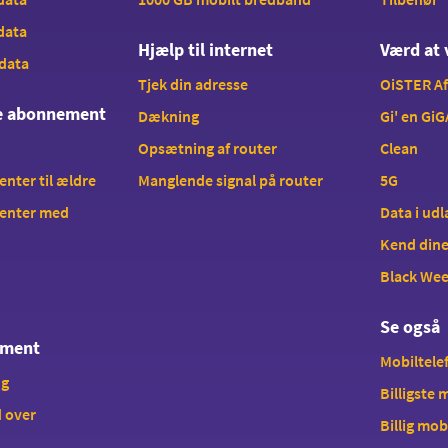
 data
Hjælp til internet
Værd at 
 data
Tjek din adresse
OiSTER A
te abonnement
Dækning
Gi' en GiG
Opsætning af router
Clean
ter til ældre
Manglende signal på router
5G
enter med
Data i ud
Kend dine
Black We
Se også
ement
Mobiltelef
ng
Billigste
 over
Billig mob