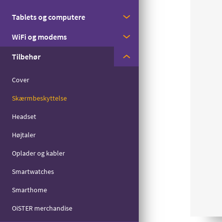
Med streaming
Tablets og computere
Apple
Til børn
WiFi og modems
Samsung
Apple
Til seniorer
Tilbehør
Motorola
Samsung
Huawei
Til det lille forbrug
Zyxel
Cover
Skærmbeskyttelse
Headset
Højtaler
Oplader og kabler
Smartwatches
Smarthome
OiSTER merchandise