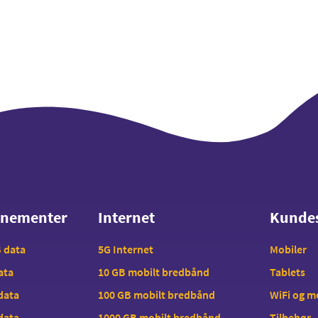
nnementer
Internet
Kunde
nnementer
Internet
Kunde
B data
5G Internet
Mobiler
data
10 GB mobilt bredbånd
Tablets
 data
100 GB mobilt bredbånd
WiFi og 
 data
1000 GB mobilt bredbånd
Tilbehør