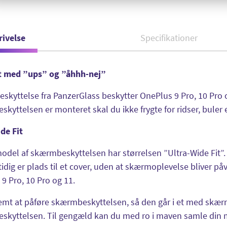
rivelse
Specifikationer
ut med ”ups” og ”åhhh-nej”
kyttelse fra PanzerGlass beskytter OnePlus 9 Pro, 10 Pro o
kyttelsen er monteret skal du ikke frygte for ridser, buler e
de Fit
del af skærmbeskyttelsen har størrelsen ”Ultra-Wide Fit”.
idig er plads til et cover, uden at skærmoplevelse bliver på
9 Pro, 10 Pro og 11.
emt at påføre skærmbeskyttelsen, så den går i et med skæ
kyttelsen. Til gengæld kan du med ro i maven samle din mo