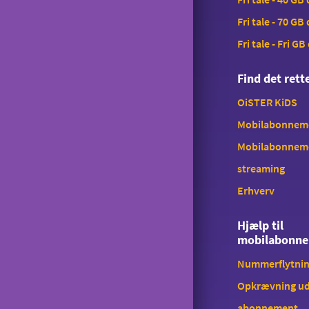
Tyverispærring
Fri tale - 70 GB
Tilmeld udlandstelefoni
Fri tale - Fri GB
Indholdstakseret SMS
Find det ret
OiSTER MobilBetaling
OiSTER KiDS
Log ind på Mit OiSTER
Mobilabonnemen
Overdragelse
Mobilabonnem
streaming
Opsigelse
Erhverv
Hjælp til
mobilabonn
Nummerflytni
Opkrævning ud
abonnement