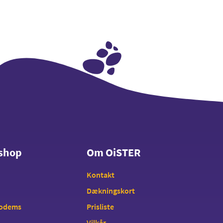
shop
Om OiSTER
shop
Om OiSTER
Kontakt
Dækningskort
modems
Prisliste
Vilkår