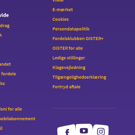
E-mærket
vide
Cookies
fdrag
Persondatapolitik
A
Fordelsklubben OiSTER+
OiSTER for alle
Ledige stillinger
landet
Klagevejledning
 fordele
Tilgængelighedserklæring
eks
Fortryd aftale
oni for alle
 mobilabonnement
il