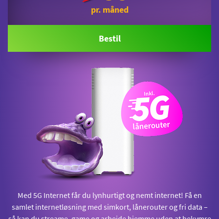
pr. måned
Bestil
Med 5G Internet får du lynhurtigt og nemt internet! Få en
samlet internetløsning med simkort, lånerouter og fri data –
så kan du streame, game og arbejde hjemme uden at bekymre