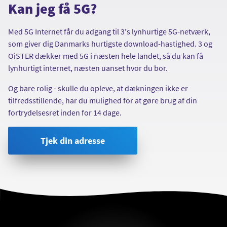
Kan jeg få 5G?
Med 5G Internet får du adgang til 3's lynhurtige 5G-netværk,
som giver dig Danmarks hurtigste download-hastighed. 3 og
OiSTER dækker med 5G i næsten hele landet, så du kan få
lynhurtigt internet, næsten uanset hvor du bor.
Og bare rolig - skulle du opleve, at dækningen ikke er
tilfredsstillende, har du mulighed for at gøre brug af din
fortrydelsesret inden for 14 dage.
Tjek din adresse