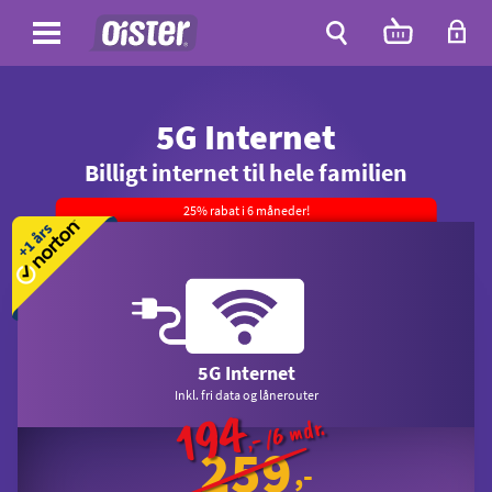
Site
Antal
varer
i
Site
kurven:
Søg
5G Internet
Billigt internet til hele familien
25% rabat i 6 måneder!
5G Internet
Inkl. fri data og lånerouter
194
 /6 mdr.
,-
259