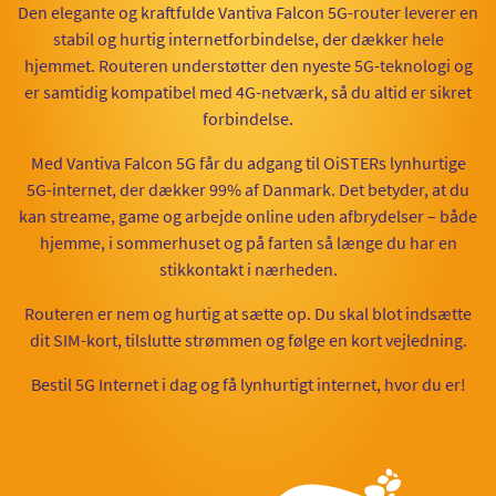
Den elegante og kraftfulde Vantiva Falcon 5G-router leverer en
stabil og hurtig internetforbindelse, der dækker hele
hjemmet. Routeren understøtter den nyeste 5G-teknologi og
er samtidig kompatibel med 4G-netværk, så du altid er sikret
forbindelse.
Med Vantiva Falcon 5G får du adgang til OiSTERs lynhurtige
5G-internet, der dækker 99% af Danmark. Det betyder, at du
kan streame, game og arbejde online uden afbrydelser – både
hjemme, i sommerhuset og på farten så længe du har en
stikkontakt i nærheden.
Routeren er nem og hurtig at sætte op. Du skal blot indsætte
dit SIM-kort, tilslutte strømmen og følge en kort vejledning.
Bestil 5G Internet i dag og få lynhurtigt internet, hvor du er!