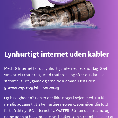
Lynhurtigt internet uden kabler
Med 5G Internet får du lynhurtigt internet i et snuptag. Sæt
simkortet i routeren, tænd routeren - og så er du klar til at
streame, surfe, game og arbejde hjemme. Helt uden
gravearbejde og teknikerbesøg.
Og hastigheden? Den er der ikke noget i vejen med. Du får
nemlig adgang til 3's lynhurtige netværk, som giver dig fuld
fart på dit nye 5G-internet fra OiSTER! Så kan du streame og
game uden at bekymre dig om hakker i din streaming – eller at