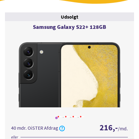
Udsolgt
Samsung Galaxy S22+ 128GB
Læs
Læs
Læs
Læs
mere
mere
mere
mere
216
,-
om
om
om
om
40 mdr. OiSTER Afdrag
/md.
Samsung
Samsung
Samsung
Samsung
Galaxy
Galaxy
Galaxy
Galaxy
S22+
S22+
S22+
S22+
eller