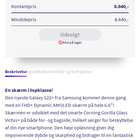
128GB
128GB
128GB
128GB
Black
White
Pink
Green
Kontantpris
8.640
,-
Mindstepris
8.640
,-
Udsolgt
Ikke på lager
Beskrivelse
Specifikationer
Vilkår og fortrydelse
En skærm i topklasse!
Den nyeste Galaxy S22+ fra Samsung kommer denne gang
med en FHD+ Dynamic AMOLED-skærm på hele 6.6"!
Skærmen er udviklet med det smarte Corning Gorilla Glass
Victus+ på både for- og bagside, hvilket sørger for beskyttelse
af din nye smartphone. Den høje opløsning giver dig
imponerende dybde og skarphed og bidrager til en fantastisk