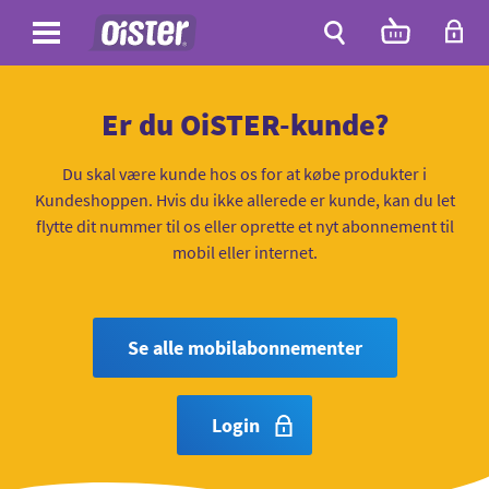
Site
Antal
varer
i
Site
kurven:
Søg
Er du OiSTER-kunde?
Du skal være kunde hos os for at købe produkter i
Kundeshoppen. Hvis du ikke allerede er kunde, kan du let
flytte dit nummer til os eller oprette et nyt abonnement til
mobil eller internet.
Se alle mobilabonnementer
Login