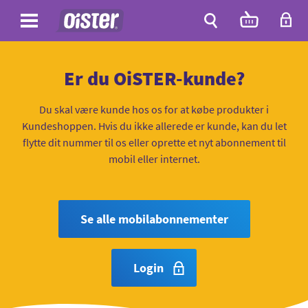
Site
Antal
varer
i
Site
kurven:
Søg
Er du OiSTER-kunde?
Du skal være kunde hos os for at købe produkter i
Kundeshoppen. Hvis du ikke allerede er kunde, kan du let
flytte dit nummer til os eller oprette et nyt abonnement til
mobil eller internet.
Se alle mobilabonnementer
Login