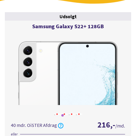
Udsolgt
Samsung Galaxy S22+ 128GB
Læs
Læs
Læs
Læs
mere
mere
mere
mere
216
,-
om
om
om
om
40 mdr. OiSTER Afdrag
/md.
Samsung
Samsung
Samsung
Samsung
Galaxy
Galaxy
Galaxy
Galaxy
S22+
S22+
S22+
S22+
eller