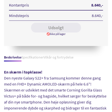
128GB
128GB
128GB
128GB
Black
White
Pink
Green
Kontantpris
8.640
,-
Mindstepris
8.640
,-
Udsolgt
Ikke på lager
Beskrivelse
Specifikationer
Vilkår og fortrydelse
En skærm i topklasse!
Den nyeste Galaxy S22+ fra Samsung kommer denne gang
med en FHD+ Dynamic AMOLED-skærm på hele 6.6"!
Skærmen er udviklet med det smarte Corning Gorilla Glass
Victus+ på både for- og bagside, hvilket sørger for beskyttelse
af din nye smartphone. Den høje opløsning giver dig
imponerende dybde og skarphed og bidrager til en fantastisk