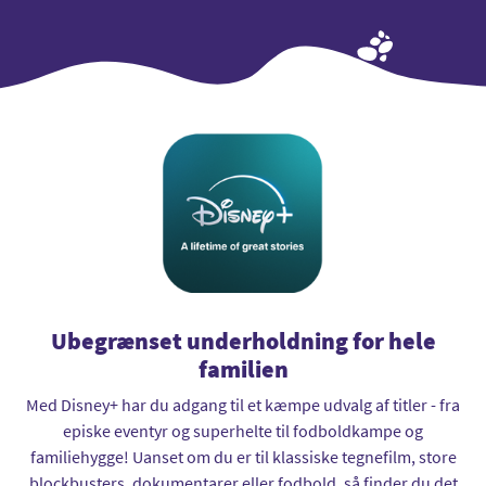
Ubegrænset underholdning for hele
familien
Med Disney+ har du adgang til et kæmpe udvalg af titler - fra
episke eventyr og superhelte til fodboldkampe og
familiehygge! Uanset om du er til klassiske tegnefilm, store
blockbusters, dokumentarer eller fodbold, så finder du det