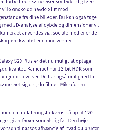
Den forbedrede kamerasensor lader dig tage
r ville ønske de havde Slut med
nstande fra dine billeder. Du kan også tage
og med 3D-analyse af dybde og dimensioner vil
år kameraet anvendes via. sociale medier er de
karpere kvalitet end dine venner.
alaxy S23 Plus er det nu muligt at optage
 god kvalitet. Kameraet har 12-bit HDR som
l biografoplevelser. Du har også mulighed for
 kameraet sig det, du filmer. Mikrofonen
ed en opdateringsfrekvens på op til 120
gengiver farver som aldrig før. Den høje
kvensen tilpasses afhængig af, hvad du bruger