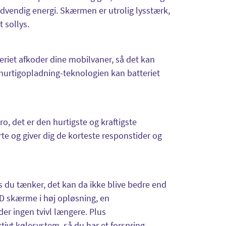
ødvendig energi. Skærmen er utrolig lysstærk,
t sollys.
eriet afkoder dine mobilvaner, så det kan
urtigopladning-teknologien kan batteriet
 det er den hurtigste og kraftigste
te og giver dig de korteste responstider og
s du tænker, det kan da ikke blive bedre end
D skærme i høj opløsning, en
der ingen tvivl længere. Plus
tivt kølesystem, så du har et forspring