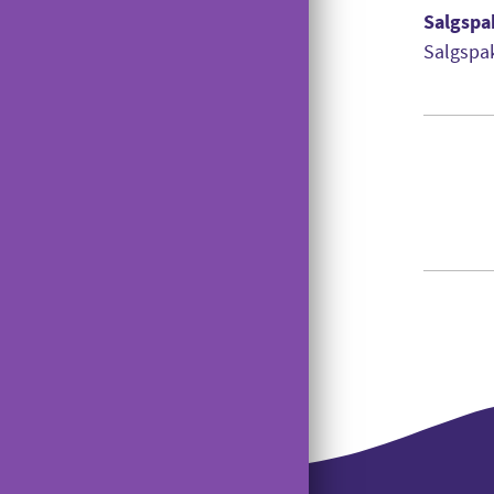
Salgspa
Salgspak