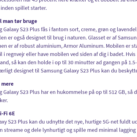
inden spillet starter.
l man tør bruge
Galaxy S23 Plus fås i fantom sort, creme, grøn og lavendel. 
en er også designet til brug i naturen. Glasset er af Samsung 
n er af robust aluminium, Armor Aluminum. Mobilen er stæ
l i regnvejr eller have mobilen ved siden af dig i badet. Hvi
vand, så kan den holde i op til 30 minutter ad gangen på 1
ærligt designet til Samsung Galaxy S23 Plus kan du beskytte
l mere
Galaxy S23 Plus har en hukommelse på op til 512 GB, så du 
ker.
i-Fi 6E
xy S23 Plus kan du udnytte det nye, hurtige 5G-net fuldt u
n streame og dele lynhurtigt og spille med minimal lagging 