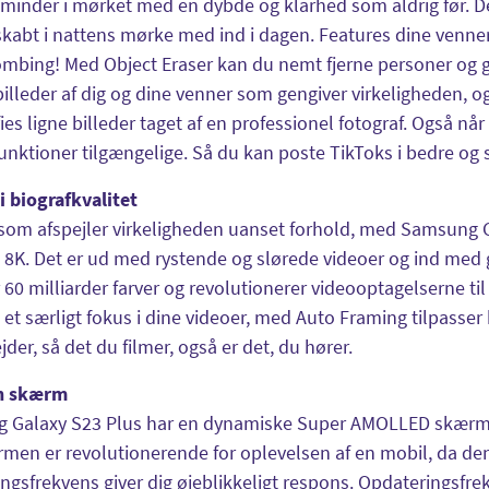
 minder i mørket med en dybde og klarhed som aldrig før. 
kabt i nattens mørke med ind i dagen. Features dine venne
bing! Med Object Eraser kan du nemt fjerne personer og ge
illeder af dig og dine venner som gengiver virkeligheden, 
fies ligne billeder taget af en professionel fotograf. Også n
nktioner tilgængelige. Så du kan poste TikToks i bedre og s
i biografkvalitet
som afspejler virkeligheden uanset forhold, med Samsung G
i 8K. Det er ud med rystende og slørede videoer og ind med
 60 milliarder farver og revolutionerer videooptagelserne ti
 et særligt fokus i dine videoer, med Auto Framing tilpasser
der, så det du filmer, også er det, du hører.
n skærm
 Galaxy S23 Plus har en dynamiske Super AMOLLED skærm m
men er revolutionerende for oplevelsen af en mobil, da den 
ngsfrekvens giver dig øjeblikkeligt respons. Opdateringsfre