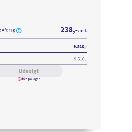
238
,-
R Afdrag
/md.
ung
xy
B
9.510
,-
m
9.510
,-
Udsolgt
Ikke på lager