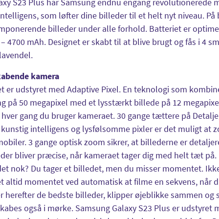
axy S23 Plus har Samsung endnu engang revolutionerede m
intelligens, som løfter dine billeder til et helt nyt niveau
imponerende billeder under alle forhold. Batteriet er optim
e – 4700 mAh. Designet er skabt til at blive brugt og fås i 4 
lavendel.
kabende kamera
 er udstyret med Adaptive Pixel. En teknologi som kombiner
g på 50 megapixel med et lysstærkt billede på 12 megapixe
, hver gang du bruger kameraet. 30 gange tættere på Detalj
kunstig intelligens og lysfølsomme pixler er det muligt at
obiler. 3 gange optisk zoom sikrer, at billederne er detaljer
der bliver præcise, når kameraet tager dig med helt tæt på. F
et nok? Du tager et billedet, men du misser momentet. Ikk
 altid momentet ved automatisk at filme en sekvens, når du 
 herefter de bedste billeder, klipper øjeblikke sammen og
kabes også i mørke. Samsung Galaxy S23 Plus er udstyret m